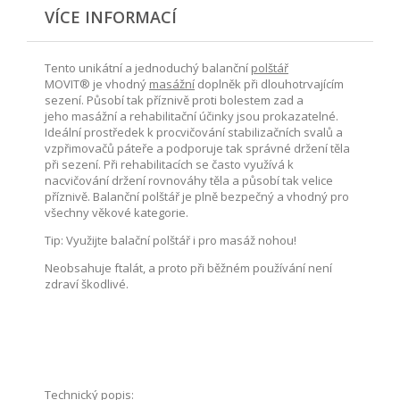
VÍCE INFORMACÍ
Tento unikátní a jednoduchý balanční
polštář
MOVIT® je vhodný
masážní
doplněk při dlouhotrvajícím
sezení. Působí tak příznivě proti bolestem zad a
jeho masážní a rehabilitační účinky jsou prokazatelné.
Ideální prostředek k procvičování stabilizačních svalů a
vzpřimovačů páteře a podporuje tak správné držení těla
při sezení. Při rehabilitacích se často využívá k
nacvičování držení rovnováhy těla a působí tak velice
příznivě. Balanční polštář je plně bezpečný a vhodný pro
všechny věkové kategorie.
Tip: Využijte balační polštář i pro masáž nohou!
Neobsahuje ftalát, a proto při běžném používání není
zdraví škodlivé.
Technický popis: