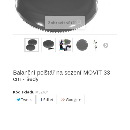
Zobrazit větší
Balanční polštář na sezení MOVIT 33
cm - šedý
Kód skladu
M32431
Tweet
Sdílet
Google+