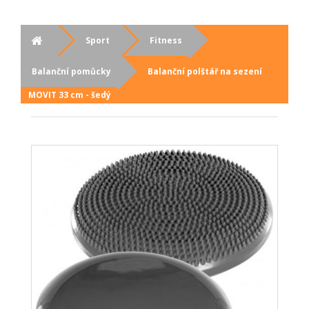
Sport
Fitness
Balanční pomůcky
Balanční polštář na sezení
MOVIT 33 cm - šedý