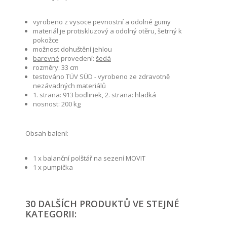
vyrobeno z vysoce pevnostní a odolné gumy
materiál je protiskluzový a odolný otěru, šetrný k
pokožce
možnost dohuštění jehlou
barevné
provedení:
šedá
rozměry: 33 cm
testováno TÜV SÜD - vyrobeno ze zdravotně
nezávadných materiálů
1. strana: 913 bodlinek, 2. strana: hladká
nosnost: 200 kg
Obsah balení:
1 x balanční polštář na sezení MOVIT
1 x pumpička
30 DALŠÍCH PRODUKTŮ VE STEJNÉ
KATEGORII: