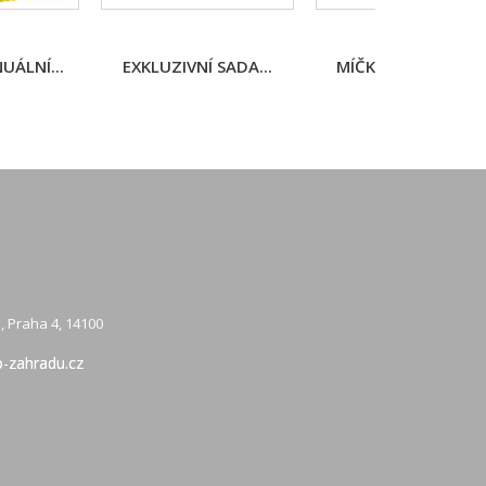
UÁLNÍ...
EXKLUZIVNÍ SADA...
MÍČKY NA STOLNÍ..
, Praha 4, 14100
-zahradu.cz