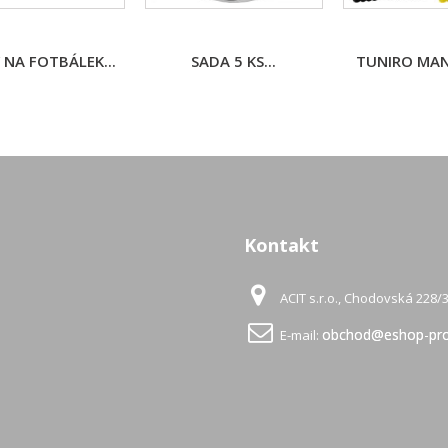
 NA FOTBÁLEK...
SADA 5 KS...
TUNIRO MAN
Kontakt
ACIT s.r.o., Chodovská 228/3
obchod@eshop-pro
E-mail: