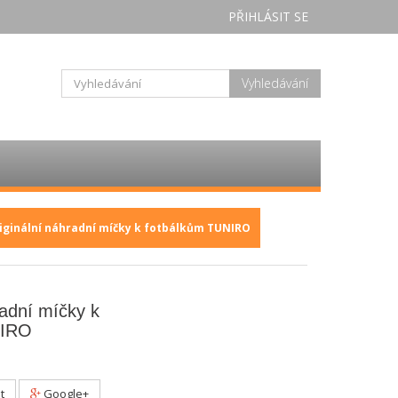
PŘIHLÁSIT SE
Vyhledávání
iginální náhradní míčky k fotbálkům TUNIRO
radní míčky k
NIRO
t
Google+