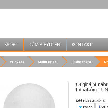
SPORT
DŮM A BYDLENÍ
KONTAKT
Volný čas
Stolní fotbal
Příslušenství
Or
Originální náh
fotbálkům TU
Kód skladu
M09447
Tweet
Sdíle