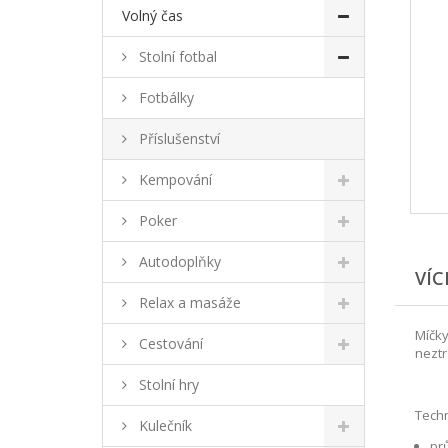
Volný čas
Stolní fotbal
Fotbálky
Příslušenství
Kempování
Poker
Autodoplňky
VÍC
Relax a masáže
Míčky
Cestování
neztr
Stolní hry
Techn
Kulečník
pr