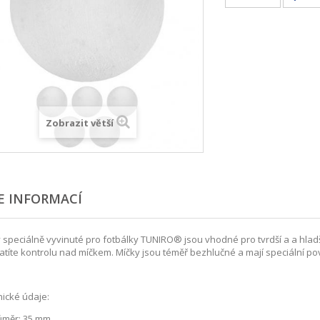
Zobrazit větší
E INFORMACÍ
 speciálně vyvinuté pro fotbálky TUNIRO® jsou vhodné pro tvrdší a a hladší 
atíte kontrolu nad míčkem. Míčky jsou téměř bezhlučné a mají speciální po
ické údaje:
ůměr: 35 mm