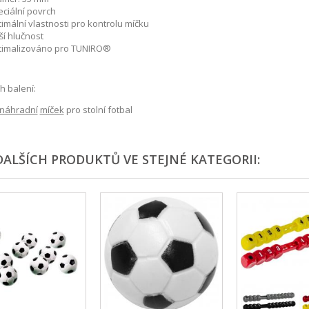
eciální povrch
imální vlastnosti pro kontrolu míčku
ší hlučnost
timalizováno pro TUNIRO®
 balení:
náhradní
míček
pro stolní fotbal
DALŠÍCH PRODUKTŮ VE STEJNÉ KATEGORII: