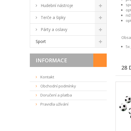
sp
Hudební nástroje
opt
niž
Terče a šipky
op
Párty a oslavy
Obsah
Sport
5x
INFORMACE
28 
Kontakt
Obchodní podmínky
Doručení a platba
Pravidla užívání