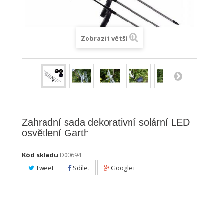
Zobrazit větší
Zahradní sada dekorativní solární LED
osvětlení Garth
Kód skladu
D00694
Tweet
Sdílet
Google+