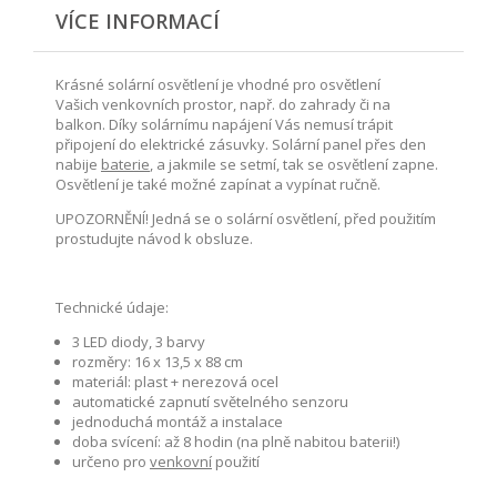
VÍCE INFORMACÍ
Krásné solární osvětlení je vhodné pro osvětlení
Vašich venkovních prostor, např. do zahrady či na
balkon. Díky solárnímu napájení Vás nemusí trápit
připojení do elektrické zásuvky. Solární panel přes den
nabije
baterie
, a jakmile se setmí, tak se osvětlení zapne.
Osvětlení je také možné zapínat a vypínat ručně.
UPOZORNĚNÍ! Jedná se o solární osvětlení, před použitím
prostudujte návod k obsluze.
Technické údaje:
3 LED diody, 3 barvy
rozměry: 16 x 13,5 x 88 cm
materiál: plast + nerezová ocel
automatické zapnutí světelného senzoru
jednoduchá montáž a instalace
doba svícení: až 8 hodin (na plně nabitou baterii!)
určeno pro
venkovní
použití