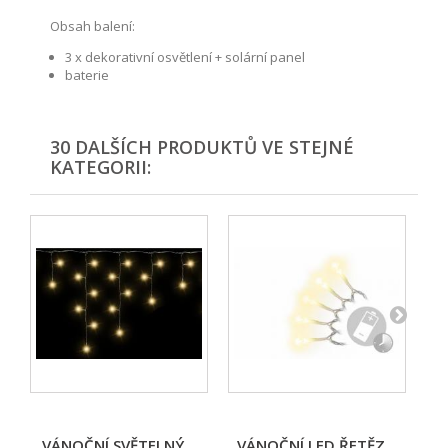
Obsah balení:
3 x dekorativní osvětlení + solární panel
baterie
30 DALŠÍCH PRODUKTŮ VE STEJNÉ
KATEGORII:
VÁNOČNÍ SVĚTELNÝ...
VÁNOČNÍ LED ŘETĚZ...
V