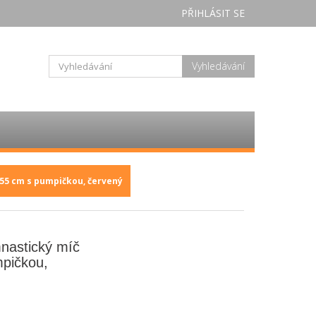
PŘIHLÁSIT SE
Vyhledávání
55 cm s pumpičkou, červený
astický míč
pičkou,