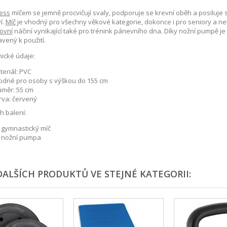
ness
míčem se jemně procvičují svaly, podporuje se krevní oběh a posiluje
í.
Míč
je vhodný pro všechny věkové kategorie, dokonce i pro seniory a n
ovní
náčiní vynikající také pro trénink pánevního dna. Díky nožní pumpě j
avený k použití.
ické údaje:
eriál: PVC
odné pro osoby s výškou do 155 cm
ůměr: 55 cm
rva: červený
 balení:
x gymnastický míč
x nožní pumpa
DALŠÍCH PRODUKTŮ VE STEJNÉ KATEGORII: