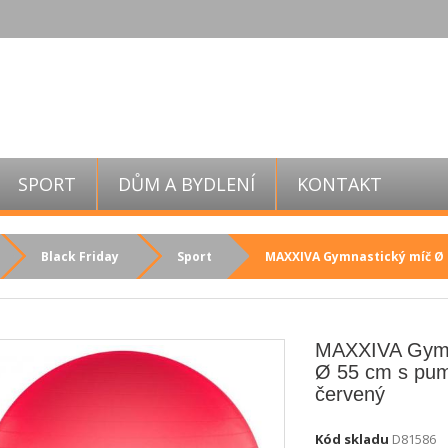
SPORT
DŮM A BYDLENÍ
KONTAKT
Black Friday
Sport
MAXXIVA Gymnastický míč Ø 
MAXXIVA Gymn
Ø 55 cm s pum
červený
Kód skladu
D81586