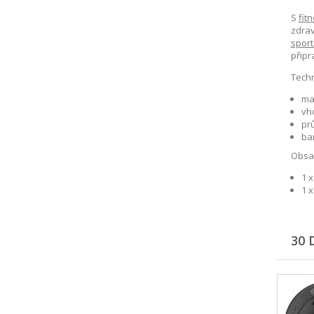
S
fit
zdrav
sport
připr
Techn
mat
vh
pr
ba
Obsah
1 
1 
30 