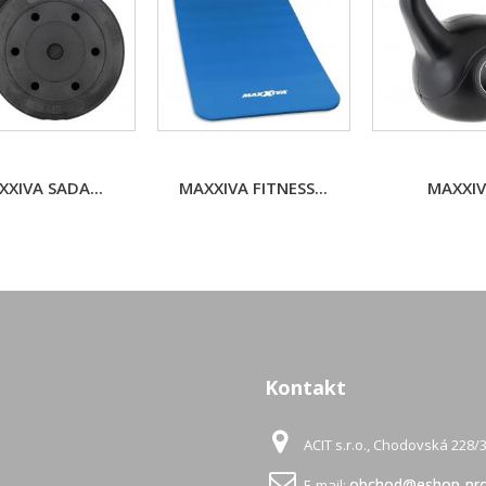
XIVA SADA...
MAXXIVA FITNESS...
MAXXIVA
Kontakt
ACIT s.r.o., Chodovská 228/3
obchod@eshop-pro
E-mail: