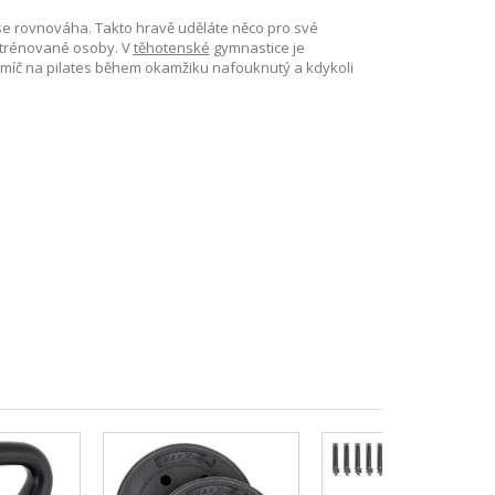
 se rovnováha. Takto hravě uděláte něco pro své
etrénované osoby. V
těhotenské
gymnastice je
e míč na pilates během okamžiku nafouknutý a kdykoli