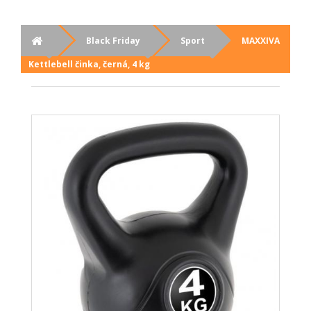
Black Friday
Sport
MAXXIVA
Kettlebell činka, černá, 4 kg