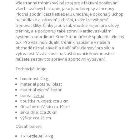
Všestranný tréninkový nástroj pro efektivní posilování
všech svalových skupin, jako jsou bicepsy a tricepsy.
Plochá
spodní
část kettlebellu umožňuje dokonalý úchop
na podlaze a zároveň ji chrání, takže lze výborně
trénovat kliky. Činky jsou však vhodné nejen pro silový
trénink, ale podporují také zdraví, kardiovaskulární
systém a koordinaci. Kromě toho účinně spalujete tělesný
tuk. Pro váš individuální trénink nabízíme v našem
obchodě různá závaží a další
příslušenství
pro sílu a
vytrvalost. V závislosti na vaší úrovni trénovanosti si
můžete sestavit to správné
sportovní
vybavení.
Technické údaje:
hmotnost: 4 kg
materiál potahu: plast
materiál výplně: beton
barva:
černá
tloušťka rukojeti: cca 3 cm
šířka horní části: cca 19 cm
šířka dna: cca 20 cm
výška: cca 25 cm
Obsah balení:
1 x KettleBell 4 kg