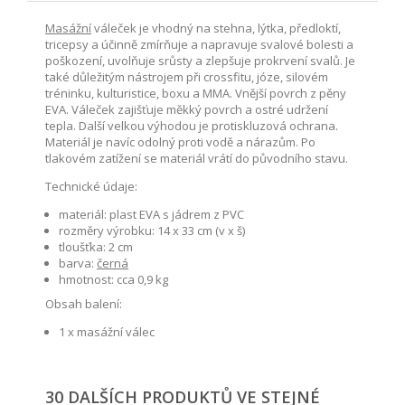
Masážní
váleček je vhodný na stehna, lýtka, předloktí,
tricepsy a účinně zmírňuje a napravuje svalové bolesti a
poškození, uvolňuje srůsty a zlepšuje prokrvení svalů. Je
také důležitým nástrojem při crossfitu, józe, silovém
tréninku, kulturistice, boxu a MMA. Vnější povrch z pěny
EVA. Váleček zajišťuje měkký povrch a ostré udržení
tepla. Další velkou výhodou je protiskluzová ochrana.
Materiál je navíc odolný proti vodě a nárazům. Po
tlakovém zatížení se materiál vrátí do původního stavu.
Technické údaje:
materiál: plast EVA s jádrem z PVC
rozměry výrobku: 14 x 33 cm (v x š)
tloušťka: 2 cm
barva:
černá
hmotnost: cca 0,9 kg
Obsah balení:
1 x masážní válec
30 DALŠÍCH PRODUKTŮ VE STEJNÉ