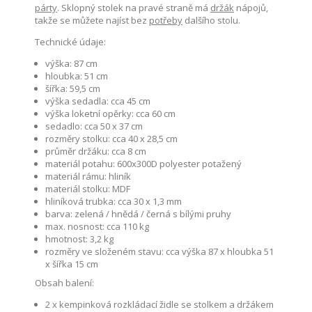
párty
. Sklopný stolek na pravé straně má
držák
nápojů,
takže se můžete najíst bez
potřeby
dalšího stolu.
Technické údaje:
výška: 87 cm
hloubka: 51 cm
šířka: 59,5 cm
výška sedadla: cca 45 cm
výška loketní opěrky: cca 60 cm
sedadlo: cca 50 x 37 cm
rozměry stolku: cca 40 x 28,5 cm
průměr držáku: cca 8 cm
materiál potahu: 600x300D polyester potažený
materiál rámu: hliník
materiál stolku: MDF
hliníková trubka: cca 30 x 1,3 mm
barva: zelená / hnědá / černá s bílými pruhy
max. nosnost: cca 110 kg
hmotnost: 3,2 kg
rozměry ve složeném stavu: cca výška 87 x hloubka 51
x šířka 15 cm
Obsah balení:
2 x kempinková rozkládací židle se stolkem a držákem