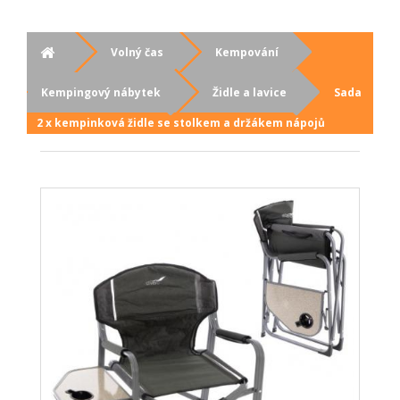
Volný čas
Kempování
Kempingový nábytek
Židle a lavice
Sada
2 x kempinková židle se stolkem a držákem nápojů