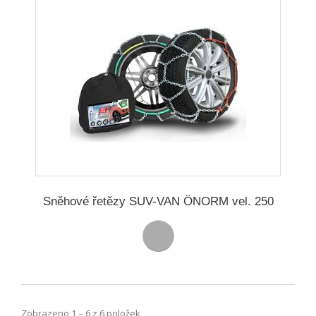
Sněhové řetězy SUV-VAN ÖNORM vel. 250
Zobrazeno 1 – 6 z 6 položek