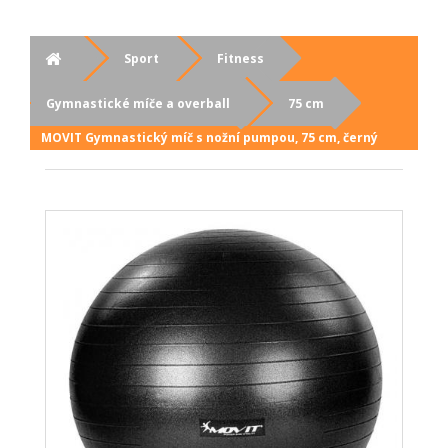
Sport
Fitness
Gymnastické míče a overball
75 cm
MOVIT Gymnastický míč s nožní pumpou, 75 cm, černý