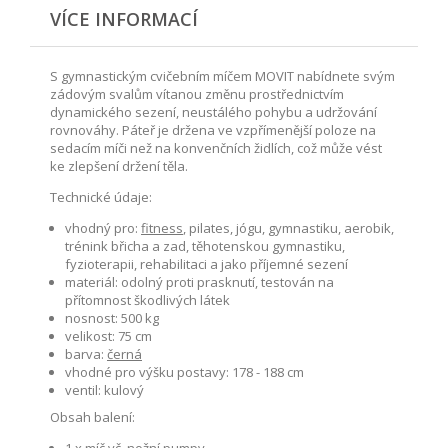
VÍCE INFORMACÍ
S gymnastickým cvičebním míčem MOVIT nabídnete svým
zádovým svalům vítanou změnu prostřednictvím
dynamického sezení, neustálého pohybu a udržování
rovnováhy. Páteř je držena ve vzpřímenější poloze na
sedacím míči než na konvenčních židlích, což může vést
ke zlepšení držení těla.
Technické údaje:
vhodný pro:
fitness
, pilates, jógu, gymnastiku, aerobik,
trénink břicha a zad, těhotenskou gymnastiku,
fyzioterapii, rehabilitaci a jako příjemné sezení
materiál: odolný proti prasknutí, testován na
přítomnost škodlivých látek
nosnost: 500 kg
velikost: 75 cm
barva:
černá
vhodné pro výšku postavy: 178 - 188 cm
ventil: kulový
Obsah balení: