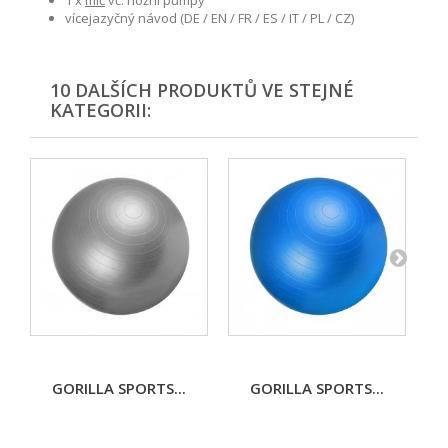
1 x
míč
vč. nožní pumpy
vícejazyčný návod (DE / EN / FR / ES / IT / PL / CZ)
10 DALŠÍCH PRODUKTŮ VE STEJNÉ
KATEGORII:
GORILLA SPORTS...
GORILLA SPORTS...
M