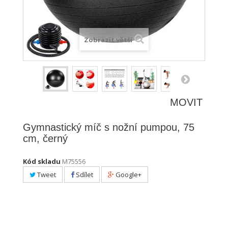
Zobrazit větší
MOVIT
Gymnastický míč s nožní pumpou, 75
cm, černý
Kód skladu
M75556
Tweet
Sdílet
Google+