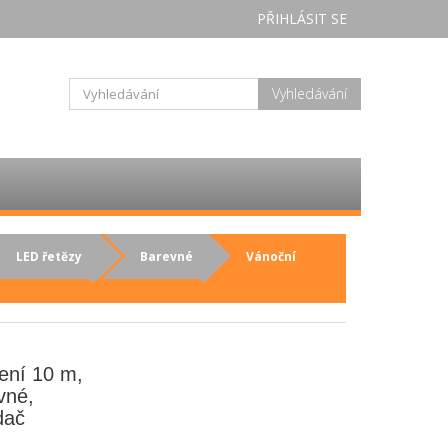
PŘIHLÁSIT SE
Vyhledávání
LED řetězy
Barevné
Vánoční
ení 10 m,
vné,
dač