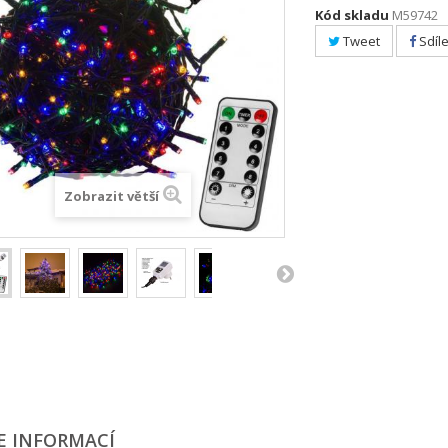
Kód skladu
M59742
Tweet
Sdíle
Zobrazit větší
E INFORMACÍ