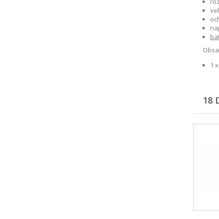
ro
vel
och
na
ba
Obsah
1 x
18 