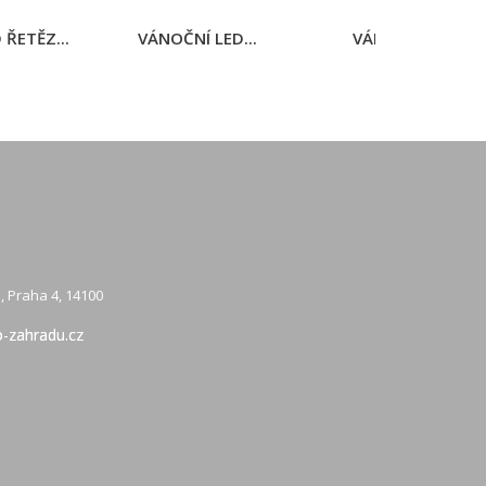
ŘETĚZ...
VÁNOČNÍ LED...
VÁNOČNÍ LED...
, Praha 4, 14100
-zahradu.cz