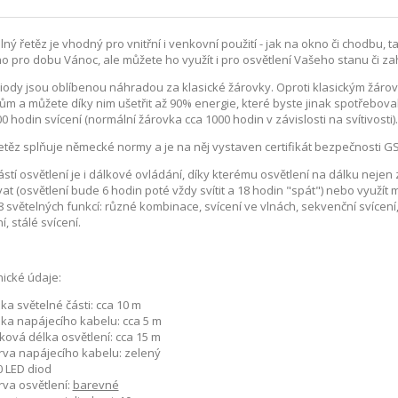
lný řetěz je vhodný pro vnitřní i venkovní použití - jak na okno či chodbu, 
o pro dobu Vánoc, ale můžete ho využít i pro osvětlení Vašeho stanu či z
iody jsou oblíbenou náhradou za klasické žárovky. Oproti klasickým žárov
ům a můžete díky nim ušetřit až 90% energie, které byste jinak spotřebova
00 hodin svícení (normální žárovka cca 1000 hodin v závislosti na svítivosti).
etěz splňuje německé normy a je na něj vystaven certifikát bezpečnosti GS a
stí osvětlení je i dálkové ovládání, díky kterému osvětlení na dálku neje
at (osvětlení bude 6 hodin poté vždy svítit a 18 hodin "spát") nebo využít
8 světelných funkcí: různé kombinace, svícení ve vlnách, sekvenční svícení, 
í, stálé svícení.
ické údaje:
ka světelné části: cca 10 m
lka napájecího kabelu: cca 5 m
ková délka osvětlení: cca 15 m
rva napájecího kabelu: zelený
0 LED diod
rva osvětlení:
barevné