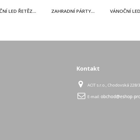
NÍ LED ŘETĚZ...
ZAHRADNÍ PÁRTY...
VÁNOČNÍ LED 
Kontakt
ACIT s.r.o., Chodovská 228/3
obchod@eshop-pro
E-mail: