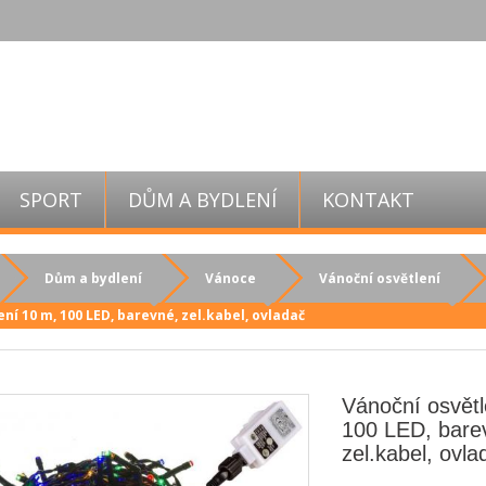
SPORT
DŮM A BYDLENÍ
KONTAKT
Dům a bydlení
Vánoce
Vánoční osvětlení
ení 10 m, 100 LED, barevné, zel.kabel, ovladač
Vánoční osvětl
100 LED, bare
zel.kabel, ovla