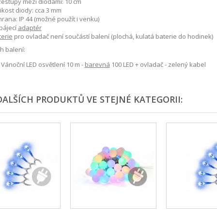
zestupy mezi diodami: 10 cm
ikost diody: cca 3 mm
rana: IP 44 (možné použít i venku)
pájecí
adaptér
terie
pro ovladač není součástí balení (plochá, kulatá baterie do hodinek)
 balení:
 Vánoční LED osvětlení 10 m -
barevná
100 LED + ovladač - zelený kabel
DALŠÍCH PRODUKTŮ VE STEJNÉ KATEGORII: