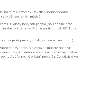
tak i na dům či stromek. Osvětlení není výhradně
ahrady během letních měsíců.
kám LED diody nevyzařují teplo, jsou odolné proti
li na klasické žárovky. Průměrná životnost LED diody
 splňuje stupeň krytí IP 44 (pro venkovní použití).
n zapnete a vypnete. Ale zároveň můžete nastavit
 možnosti zvýšení nebo snížení jasu. Samozřejmostí je
pomalá záře, rychlé blikání, pomalé slábnutí, jiskřivé