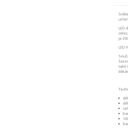
Světe
určen
LED d
otřes
je 20
LED ř
Součá
časov
také 
blikán
Techn
dél
dé
cel
ba
10
ba