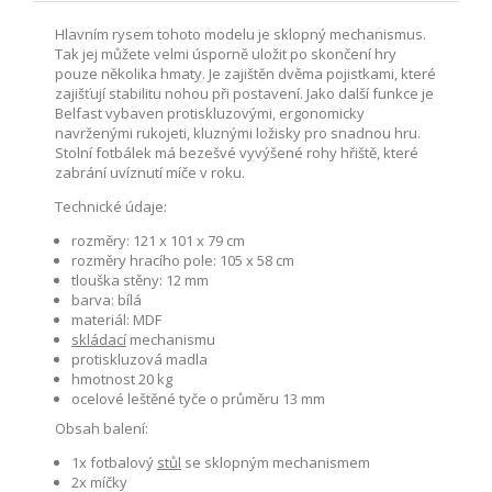
Hlavním rysem tohoto modelu je sklopný mechanismus.
Tak jej můžete velmi úsporně uložit po skončení hry
pouze několika hmaty. Je zajištěn dvěma pojistkami, které
zajišťují stabilitu nohou při postavení. Jako další funkce je
Belfast vybaven protiskluzovými, ergonomicky
navrženými rukojeti, kluznými ložisky pro snadnou hru.
Stolní fotbálek má bezešvé vyvýšené rohy hřiště, které
zabrání uvíznutí míče v roku.
Technické údaje:
rozměry: 121 x 101 x 79 cm
rozměry hracího pole: 105 x 58 cm
tlouška stěny: 12 mm
barva: bílá
materiál: MDF
skládací
mechanismu
protiskluzová madla
hmotnost 20 kg
ocelové leštěné tyče o průměru 13 mm
Obsah balení:
1x fotbalový
stůl
se sklopným mechanismem
2x míčky