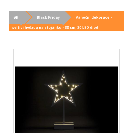
Black Friday
Vánoční dekorace -
svítící hvězda na stojánku - 38 cm, 20 LED diod