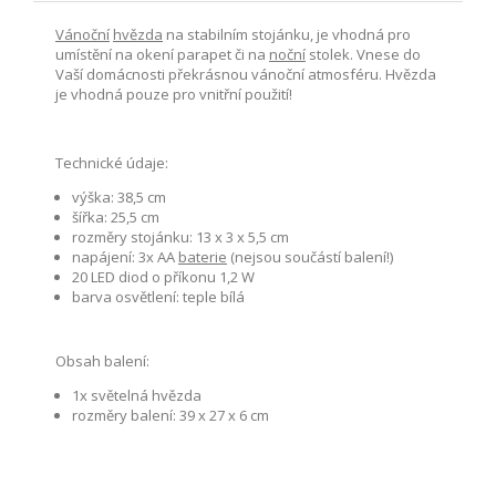
Vánoční
hvězda
na stabilním stojánku, je vhodná pro
umístění na okení parapet či na
noční
stolek. Vnese do
Vaší domácnosti překrásnou vánoční atmosféru. Hvězda
je vhodná pouze pro vnitřní použití!
Technické údaje:
výška: 38,5 cm
šířka: 25,5 cm
rozměry stojánku: 13 x 3 x 5,5 cm
napájení: 3x AA
baterie
(nejsou součástí balení!)
20 LED diod o příkonu 1,2 W
barva osvětlení: teple bílá
Obsah balení:
1x světelná hvězda
rozměry balení: 39 x 27 x 6 cm