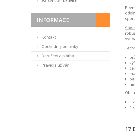
Boxerské rukavice
Pevn
odoln
sport
INFORMACE
Sada
robus
Kontakt
vytrv
Obchodní podmínky
Techn
Doručení a platba
pr
výš
Pravidla užívání
ce
mat
ba
hmo
Obsah
1 x
1 
17 