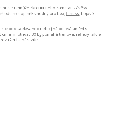
tomu se nemůže zkroutit nebo zamotat. Závěsy
dně odolný doplněk vhodný pro box,
fitness
, bojové
A, kickbox, taekwando nebo jiná bojová umění s
cm a hmotnosti 30 kg pomáhá trénovat reflexy, sílu a
i roztržení a nárazům.