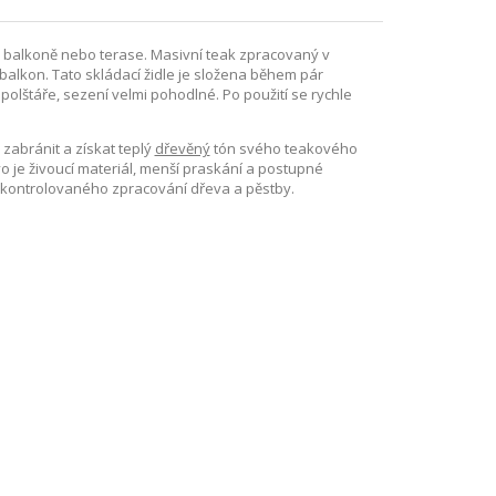
, balkoně nebo terase. Masivní teak zpracovaný v
lkon. Tato skládací židle je složena během pár
lštáře, sezení velmi pohodlné. Po použití se rychle
zabránit a získat teplý
dřevěný
tón svého teakového
o je živoucí materiál, menší praskání a postupné
 kontrolovaného zpracování dřeva a pěstby.