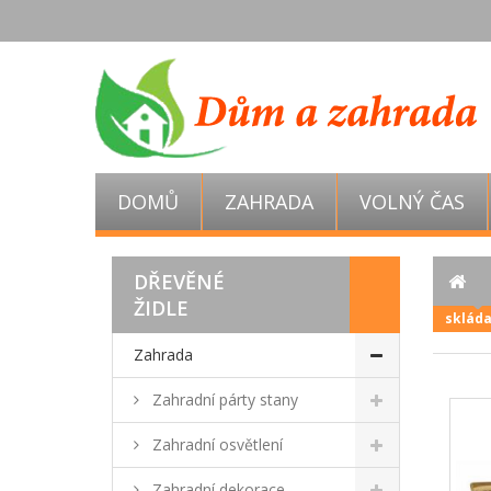
DOMŮ
ZAHRADA
VOLNÝ ČAS
DŘEVĚNÉ
ŽIDLE
skláda
Zahrada
Zahradní párty stany
Zahradní osvětlení
Zahradní dekorace