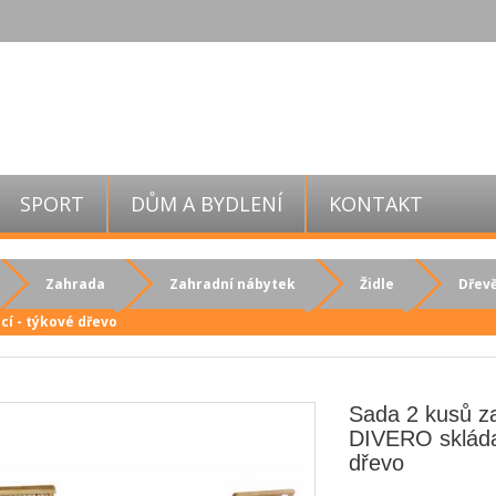
SPORT
DŮM A BYDLENÍ
KONTAKT
Zahrada
Zahradní nábytek
Židle
Dřevě
cí - týkové dřevo
Sada 2 kusů za
DIVERO skláda
dřevo