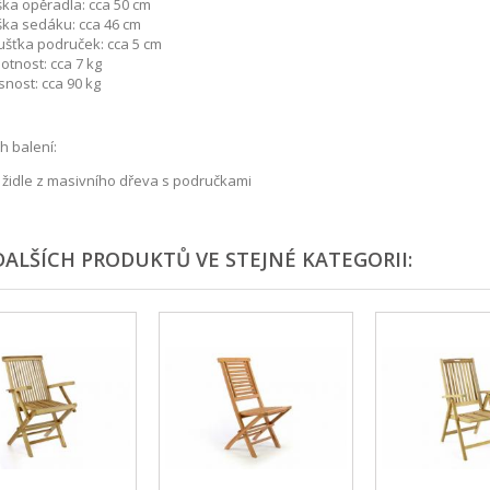
ška opěradla: cca 50 cm
ška sedáku: cca 46 cm
ušťka područek: cca 5 cm
tnost: cca 7 kg
nost: cca 90 kg
 balení:
x židle z masivního dřeva s područkami
DALŠÍCH PRODUKTŮ VE STEJNÉ KATEGORII: