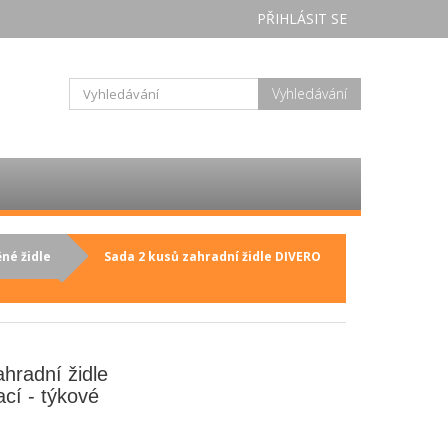
PŘIHLÁSIT SE
Vyhledávání
né židle
Sada 2 kusů zahradní židle DIVERO
hradní židle
cí - týkové