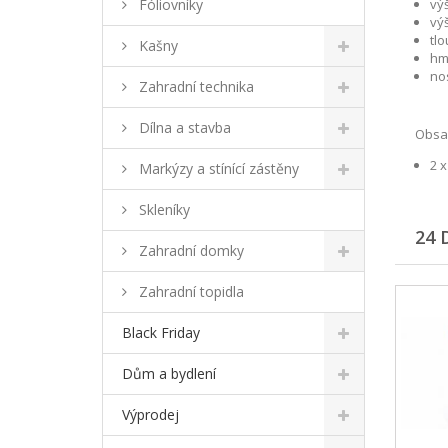
Fóliovníky
vý
vý
tlo
Kašny
hmo
nos
Zahradní technika
Dílna a stavba
Obsah
2 
Markýzy a stínící zástěny
Skleníky
24 
Zahradní domky
Zahradní topidla
Black Friday
Dům a bydlení
Výprodej