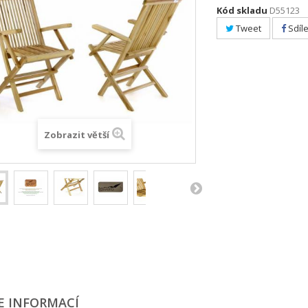
Kód skladu
D55123
Tweet
Sdíle
Zobrazit větší
E INFORMACÍ