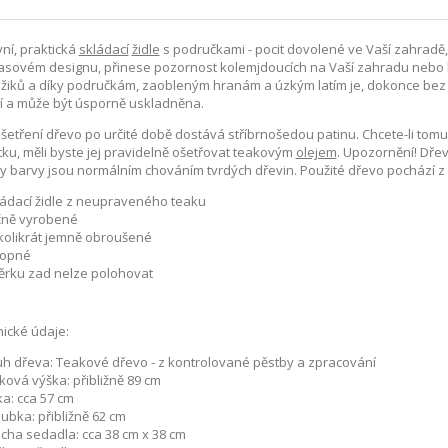
ní, praktická
skládací
židle
s područkami - pocit dovolené ve Vaší zahradě
sovém designu, přinese pozornost kolemjdoucích na Vaší zahradu nebo ba
iků a díky područkám, zaobleným hranám a úzkým latím je, dokonce bez po
í a může být úsporně uskladněna.
šetření dřevo po určité době dostává stříbrnošedou patinu. Chcete-li tomu 
ku, měli byste jej pravidelně ošetřovat teakovým
olejem
. Upozornění! Dřev
 barvy jsou normálním chováním tvrdých dřevin. Použité dřevo pochází z
ládací židle z neupraveného teaku
čně vyrobené
kolikrát jemně obroušené
lopné
ěrku zad nelze polohovat
ické údaje:
uh dřeva: Teakové dřevo - z kontrolované pěstby a zpracování
ková výška: přibližně 89 cm
ka: cca 57 cm
ubka: přibližně 62 cm
ocha sedadla: cca 38 cm x 38 cm