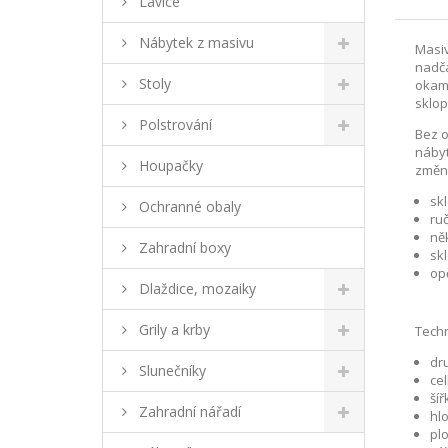
Lavice
Nábytek z masivu
Masiv
nadča
Stoly
okamž
sklop
Polstrování
Bez o
nábyt
Houpačky
změny
sk
Ochranné obaly
ru
ně
Zahradní boxy
sk
op
Dlaždice, mozaiky
Grily a krby
Techn
dr
Slunečníky
cel
šíř
Zahradní nářadí
hlo
pl