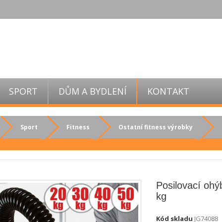
SPORT
DŮM A BYDLENÍ
KONTAKT
Sport
Fitness
Ostatní fitness výrobky
Posilovací ohý
kg
Kód skladu
JG74088