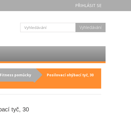
PŘIHLÁSIT SE
Vyhledávání
Fitness pomůcky
Posilovací ohýbací tyč, 30
bací tyč, 30