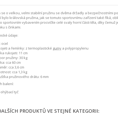
 se o velkou, velmi stabilní pružinu se dvěma držadly a bezpečnostními 
tí bylo královská pružina, jak se tomuto sportovnímu zařízení také říká, ob
to sportovním vybavením procvičíte celé svaly horní části těla, díky čemu
nku s činkami.
ické údaje:
: ocel
ojeti a řemínky: z termoplastické
gumy
a polypropylenu
ka rukojeti: 11 cm
or pružiny: 30 kg
ka: cca 60 cm
měr: cca 3,6 cm
tnost: cca 1,3 kg
oušťka pružinového drátu: 6 mm
 balení:
 ohýbací tyč
DALŠÍCH PRODUKTŮ VE STEJNÉ KATEGORII: