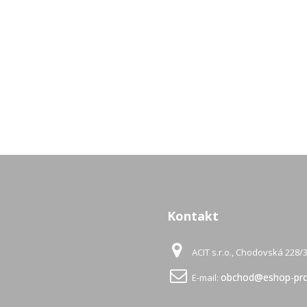
Kontakt
ACIT s.r.o., Chodovská 228/3
obchod@eshop-pro
E-mail: