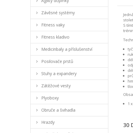
Agility doplňky
Závěsné systémy
Jedná
stole
Fitness vaky
S tím
tréni
Fitness kladivo
Techn
Medicinbaly a příslušenství
tyč
ruk
dél
Posilovače prstů
odp
dél
Stuhy a expandery
prů
hmo
Zátěžové vesty
tl
Obsah
Plyoboxy
1 x
Obruče a švihadla
Hrazdy
30 