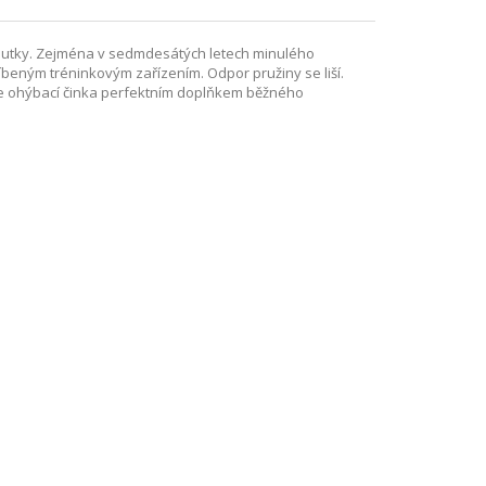
poutky. Zejména v sedmdesátých letech minulého
líbeným tréninkovým zařízením. Odpor pružiny se liší.
ž je ohýbací činka perfektním doplňkem běžného