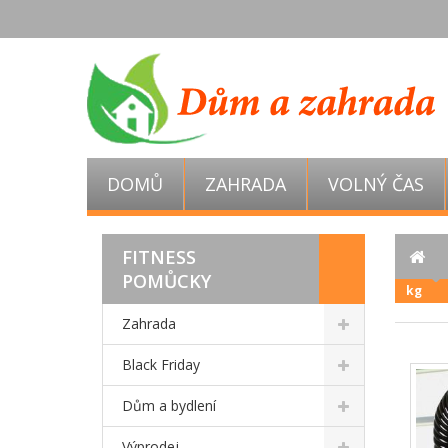
DOMŮ
ZAHRADA
VOLNÝ ČAS
FITNESS
POMŮCKY
kg
Zahrada
Black Friday
Dům a bydlení
Výprodej