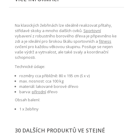
Na klasických žebřinách lze ideálně realizovat přítahy,
střídavé skoky a mnoho dalších cviků.
Sportovní
vybavení z robustního borového dřeva je připevněno ke
zdi a je ideální pro širokou škálu sportovních a
fitness
cvičení pro každou věkovou skupinu. Posiluje se nejen
vaše výdrž a vytrvalost, ale také svaly a koordinační
schopnosti.
Technické údaje:
rozměry cca přibližně: 80 x 195 cm (š x v)
max. nosnost: cca 100 kg
materiál: lakované borové dřevo
barva:
přírodní
dřevo
Obsah balení:
1 x žebřiny
30 DALŠÍCH PRODUKTŮ VE STEJNÉ