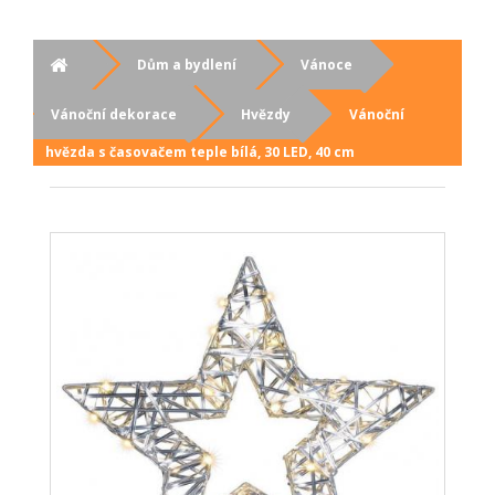
Dům a bydlení
Vánoce
Vánoční dekorace
Hvězdy
Vánoční
hvězda s časovačem teple bílá, 30 LED, 40 cm