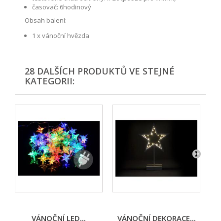
časovač: 6hodinový
Obsah balení:
1 x vánoční hvězda
28 DALŠÍCH PRODUKTŮ VE STEJNÉ
KATEGORII:
VÁNOČNÍ LED...
VÁNOČNÍ DEKORACE...
V