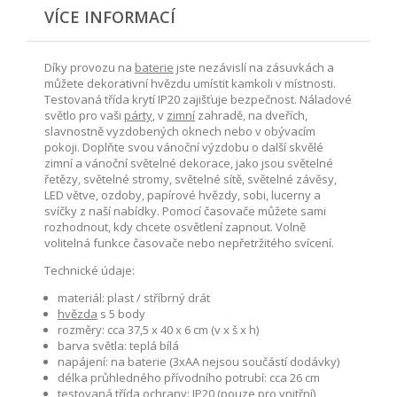
VÍCE INFORMACÍ
Díky provozu na
baterie
jste nezávislí na zásuvkách a
můžete dekorativní hvězdu umístit kamkoli v místnosti.
Testovaná třída krytí IP20 zajišťuje bezpečnost. Náladové
světlo pro vaši
párty
, v
zimní
zahradě, na dveřích,
slavnostně vyzdobených oknech nebo v obývacím
pokoji. Doplňte svou vánoční výzdobu o další skvělé
zimní a vánoční světelné dekorace, jako jsou světelné
řetězy, světelné stromy, světelné sítě, světelné závěsy,
LED větve, ozdoby, papírové hvězdy, sobi, lucerny a
svíčky z naší nabídky. Pomocí časovače můžete sami
rozhodnout, kdy chcete osvětlení zapnout. Volně
volitelná funkce časovače nebo nepřetržitého svícení.
Technické údaje:
materiál: plast / stříbrný drát
hvězda
s 5 body
rozměry: cca 37,5 x 40 x 6 cm (v x š x h)
barva světla: teplá bílá
napájení: na baterie (3xAA nejsou součástí dodávky)
délka průhledného přívodního potrubí: cca 26 cm
testovaná třída ochrany: IP20 (pouze pro vnitřní)