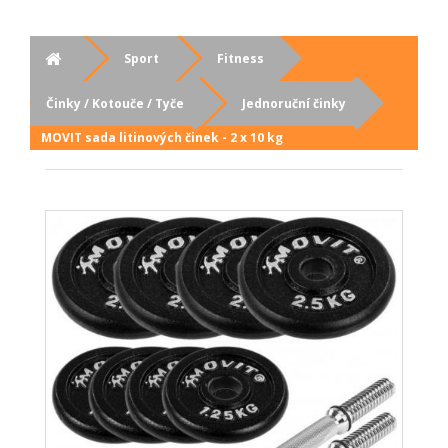
Sport
Fitness
Činky / Kotouče / Tyče
Jednoruční činky
MOVIT sada litinových činek - 2 x 10 kg