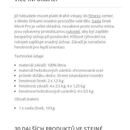
Již nebudete muset platit drahé vstupy do
fitness
center,
s těmito činkami snadno procvičíte celé tělo.
Sada
činek
Movit Pro je velmi skladná, nezabere proto mnoho místa.
Jsou vybaveny protiskluznou
rukojetí
, aby byl zajištěn
bezpečný úchop při posilování. Křížové rýhování na
rukojeti zajišťuje snadný úchop. Závaží je označeno
hmotností pro lepší orientaci.
Technické údaje:
materiál závaží: 100% litina
materiál hvězdicových zámků: chromovaná ocel
průměr držáku disku: 30 mm (standartní rozměr)
hmotnost činek: 2 x 1,5 kg
hmotnost závaží: 4 x 2,5 kg; 4 x 1,25 kg
hmotnost hvězdicových uzávěrů: 4 x 0,5 kg
Obsah balení:
1 x sada činek, 10 kg
30 DALŠÍCH PRODUKTŮ VE STEJNÉ