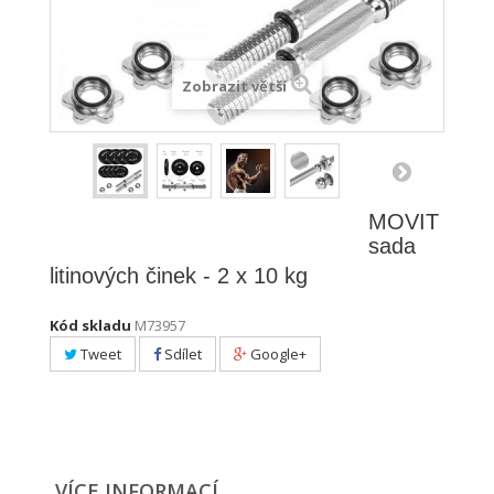
Zobrazit větší
MOVIT
sada
litinových činek - 2 x 10 kg
Kód skladu
M73957
Tweet
Sdílet
Google+
VÍCE INFORMACÍ