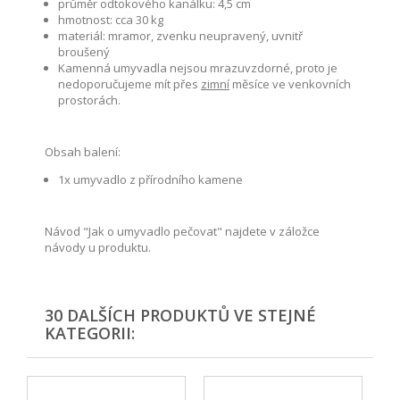
průměr odtokového kanálku: 4,5 cm
hmotnost: cca 30 kg
materiál: mramor, zvenku neupravený, uvnitř
broušený
Kamenná umyvadla nejsou mrazuvzdorné, proto je
nedoporučujeme mít přes
zimní
měsíce ve venkovních
prostorách.
Obsah balení:
1x umyvadlo z přírodního kamene
Návod "Jak o umyvadlo pečovat" najdete v záložce
návody u produktu.
30 DALŠÍCH PRODUKTŮ VE STEJNÉ
KATEGORII: