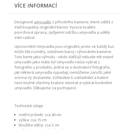
VÍCE INFORMACÍ
Designové
umyvadlo
z přírodního kamene, které udělá z
Vaší koupelny originální klenot. Vysoce kvalitní
povrchová úprava, zpříjemní údržbu umyvadla a udělá
Vám radost.
Upozornění! Umyvadla jsou originální, proto se každý kus
může lišit rozměry, odstínem barvy i rýhováním kamene.
Toto berte jako výhodu - nikdo další již nebude mít stejné
umyvadlo jako máte Vy! Umyvadlo nelze vybrat z
fotografie u produktu. Jedná se o ilustrativní fotografie,
jak některá umyvadla vypadají, nemůžeme zaručit, jaké
zrovna Vy dostanete. Vzhledem k uskladnění a balení
není možné všechny krabice otevírat a vybírat konkrétní
umyvadlo. Děkujeme za pochopení.
Technické údaje:
vnitřní průměr: cca 40 cm
výška: cca 15 cm
tloušťka stěny: cca 3 cm