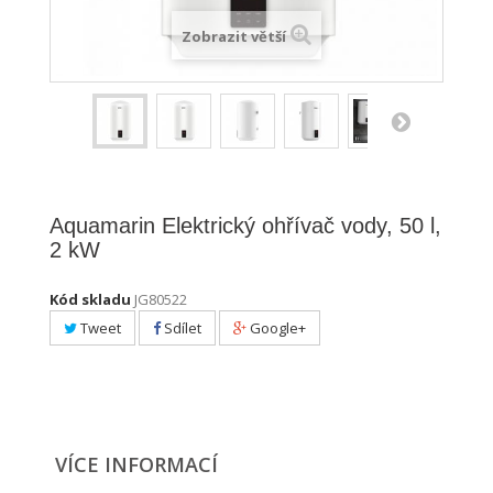
Zobrazit větší
Aquamarin Elektrický ohřívač vody, 50 l,
2 kW
Kód skladu
JG80522
Tweet
Sdílet
Google+
VÍCE INFORMACÍ