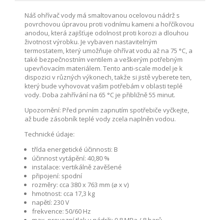
Náš ohřívač vody má smaltovanou ocelovou nádrž s
povrchovou úpravou proti vodnímu kameni a hořčíkovou
anodou, která zajišťuje odolnost proti korozi a dlouhou
životnost výrobku. Je vybaven nastavitelným
termostatem, který umožňuje ohřívat vodu až na 75 °C, a
také bezpečnostním ventilem a veškerým potřebným
upevňovacím materiálem. Tento anti-scale model je k
dispozici v různých výkonech, takže si jistě vyberete ten,
který bude vyhovovat vašim potřebám v oblasti teplé
vody. Doba zahřívání na 65 °C je přibližně 55 minut.
Upozornění: Před prvním zapnutím spotřebiče vyčkejte,
až bude zásobník teplé vody zcela naplněn vodou.
Technické údaje:
třída energetické účinnosti: B
účinnost vytápění: 40,80 %
instalace: vertikálně zavěšené
připojení: spodní
rozměry: cca 380 x 763 mm (⌀ x v)
hmotnost: cca 17,3 kg
napětí: 230 V
frekvence: 50/60 Hz