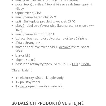
max. provozní tlak v nádrži: 0,8 MPa / 8 barů
počet topných těles: 1 topné těleso se dvěma topnými
tělesy
topné těleso: 2 kW
max. jmenovitá teplota: 75 °C
optimální teplota pro delší životnost: 65 °C
síťový kabel se síťovou zástrčkou (L): cca 1,5 m (250 V~/
16 A)
max. jmenovitý proud: 8,7 A
izolace: bezfreonová polyuretanová izolační pěna
třída ochrany: IPX4
materiál: ocelové těleso SPCC,
ocelová
vnitřní nádrž
SPCC
barva: bílá
objem: 50 litrů
dostupné režimy vytápění: STANDARD /
ECO
/
SMART
Obsah balení:
1 x elektrický zásobník teplé vody
1 x pojistný ventil
1 x
sada
upevňovacího materiálu
30 DALŠÍCH PRODUKTŮ VE STEJNÉ