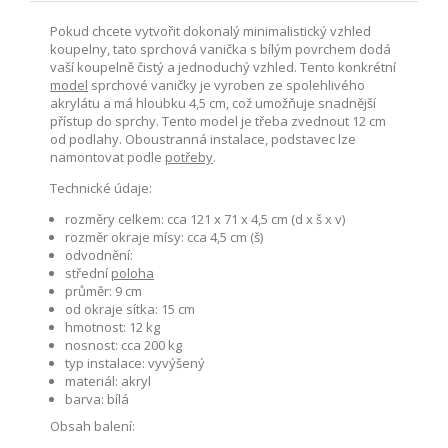
Pokud chcete vytvořit dokonalý minimalistický vzhled
koupelny, tato sprchová vanička s bílým povrchem dodá
vaší koupelně čistý a jednoduchý vzhled. Tento konkrétní
model
sprchové vaničky je vyroben ze spolehlivého
akrylátu a má hloubku 4,5 cm, což umožňuje snadnější
přístup do sprchy. Tento model je třeba zvednout 12 cm
od podlahy. Oboustranná instalace, podstavec lze
namontovat podle
potřeby
.
Technické údaje:
rozměry celkem: cca 121 x 71 x 4,5 cm (d x š x v)
rozměr okraje mísy: cca 4,5 cm (š)
odvodnění:
střední
poloha
průměr: 9 cm
od okraje sítka: 15 cm
hmotnost: 12 kg
nosnost: cca 200 kg
typ instalace: vyvýšený
materiál: akryl
barva: bílá
Obsah balení: