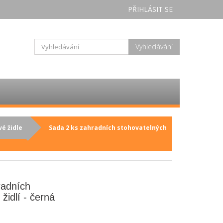
PŘIHLÁSIT SE
Vyhledávání
é židle
Sada 2 ks zahradních stohovatelných
radních
židlí - černá