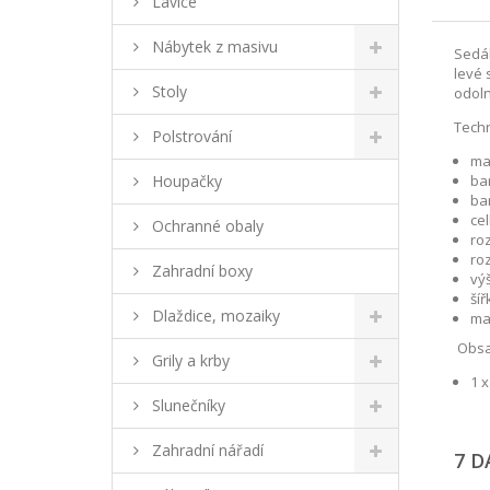
Lavice
Nábytek z masivu
Sedá
levé 
Stoly
odoln
Techn
Polstrování
mat
Houpačky
bar
bar
cel
Ochranné obaly
ro
ro
Zahradní boxy
vý
šíř
Dlaždice, mozaiky
ma
Obsa
Grily a krby
1 
Slunečníky
Zahradní nářadí
7 D