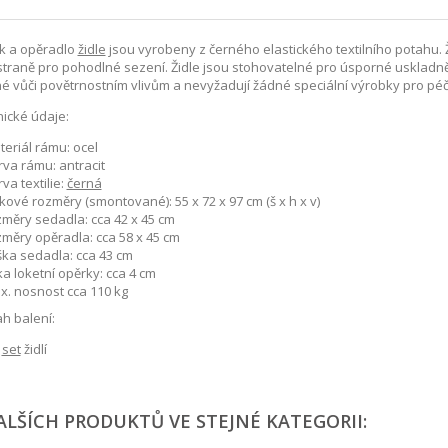
k a opěradlo
židle
jsou vyrobeny z černého elastického textilního potahu.
straně pro pohodlné sezení. Židle jsou stohovatelné pro úsporné uskladnění
é vůči povětrnostním vlivům a nevyžadují žádné speciální výrobky pro péč
ické údaje:
eriál rámu: ocel
va rámu: antracit
va textilie:
černá
kové rozměry (smontované): 55 x 72 x 97 cm (š x h x v)
změry sedadla: cca 42 x 45 cm
změry opěradla: cca 58 x 45 cm
ška sedadla: cca 43 cm
ka loketní opěrky: cca 4 cm
x. nosnost cca 110 kg
h balení:
x
set
židlí
ALŠÍCH PRODUKTŮ VE STEJNÉ KATEGORII: