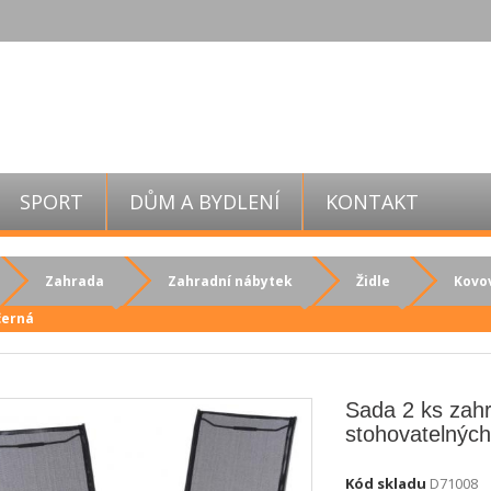
SPORT
DŮM A BYDLENÍ
KONTAKT
Zahrada
Zahradní nábytek
Židle
Kovov
 černá
Sada 2 ks zah
stohovatelných 
Kód skladu
D71008