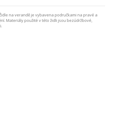
 Židle na verandě je vybavena područkami na pravé a
. Materiály použité v této židli jsou bezúdržbové,
i.