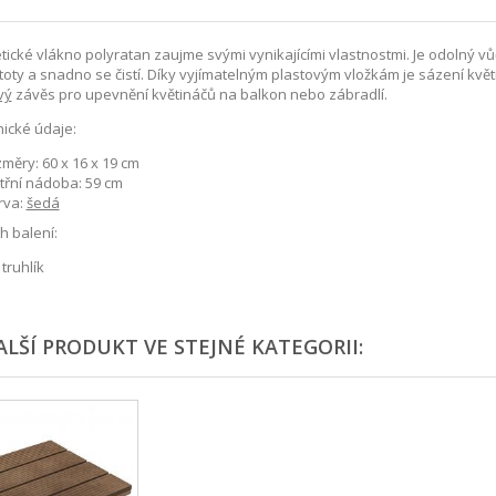
tické vlákno polyratan zaujme svými vynikajícími vlastnostmi. Je odolný v
toty a snadno se čistí. Díky vyjímatelným plastovým vložkám je sázení kvě
vý
závěs pro upevnění květináčů na balkon nebo zábradlí.
ické údaje:
měry: 60 x 16 x 19 cm
třní nádoba: 59 cm
rva:
šedá
 balení:
 truhlík
ALŠÍ PRODUKT VE STEJNÉ KATEGORII: