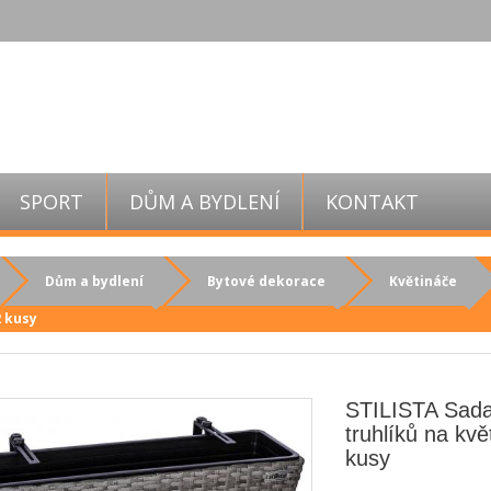
SPORT
DŮM A BYDLENÍ
KONTAKT
Dům a bydlení
Bytové dekorace
Květináče
2 kusy
STILISTA Sad
truhlíků na kvě
kusy