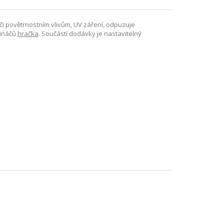
ůči povětrnostním vlivům, UV záření, odpuzuje
tináčů
hračka
. Součástí dodávky je nastavitelný