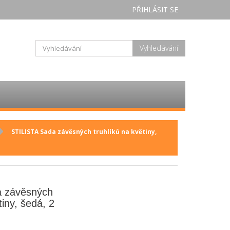
PŘIHLÁSIT SE
Vyhledávání
STILISTA Sada závěsných truhlíků na květiny,
a závěsných
tiny, šedá, 2