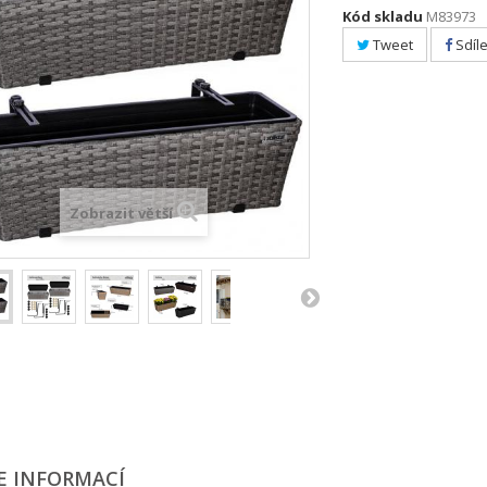
Kód skladu
M83973
Tweet
Sdíle
Zobrazit větší
E INFORMACÍ