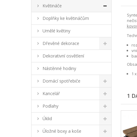
Květináče
Synte
Doplňky ke květináčům
nečis
kovo
Umělé květiny
Techn
Dřevěné dekorace
roz
vni
Dekorativní osvětlení
ba
Obsah
Nástěnné hodiny
1 x
Domácí spotřebiče
Kancelář
1 D
Podlahy
Úklid
Úložné boxy a koše