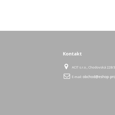
Kontakt
ACIT s.r.o., Chodovská 228/3
obchod@eshop-pro
E-mail: