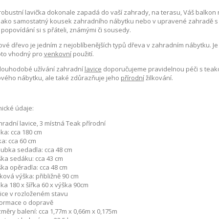
robustní lavička dokonale zapadá do vaší zahrady, na terasu, Váš balkon
ž jako samostatný kousek zahradního nábytku nebo v upravené zahradě s
popovídání si s přáteli, známými či sousedy.
vé dřevo je jedním z nejoblíbenějších typů dřeva v zahradním nábytku. Je 
oto vhodný pro
venkovní
použití.
louhodobé užívání zahradní
lavice
doporučujeme pravidelnou péči s tea
vého nábytku, ale také zdůrazňuje jeho
přírodní
žilkování.
ické údaje:
radní lavice, 3 místná Teak přírodní
ka: cca 180 cm
ka: cca 60 cm
oubka sedadla: cca 48 cm
ška sedáku: cca 43 cm
ška opěradla: cca 48 cm
ková výška: přibližně 90 cm
ka 180 x šířka 60 x výška 90cm
vice v rozloženém stavu
formace o dopravě
měry balení: cca 1,77m x 0,66m x 0,175m