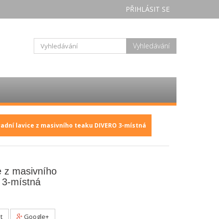
PŘIHLÁSIT SE
Vyhledávání
adní lavice z masivního teaku DIVERO 3-místná
e z masivního
 3-místná
t
Google+