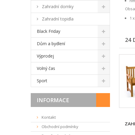
hmo
Zahradní domky
Obsah
1 x
Zahradní topidla
Black Friday
24 
Dům a bydlení
Výprodej
Volný čas
Sport
INFORMACE
Kontakt
ZAHR
Obchodní podmínky