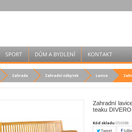
SPORT
DŮM A BYDLENÍ
KONTAKT
Zahrada
Zahradní nábytek
Lavice
Zahr
Zahradní lavic
teaku DIVERO
Kód skladu
D50388
Tweet
Sdíle