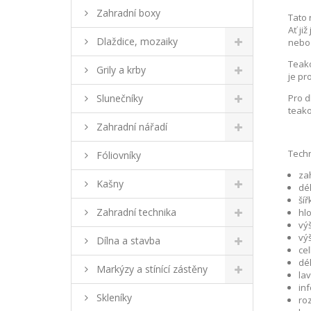
Zahradní boxy
Tato 
Ať ji
Dlaždice, mozaiky
nebo 
Teako
Grily a krby
je pr
Slunečníky
Pro d
teako
Zahradní nářadí
Techn
Fóliovníky
zah
Kašny
dél
šíř
Zahradní technika
hl
vý
vý
Dílna a stavba
cel
dél
Markýzy a stínící zástěny
la
in
Skleníky
roz