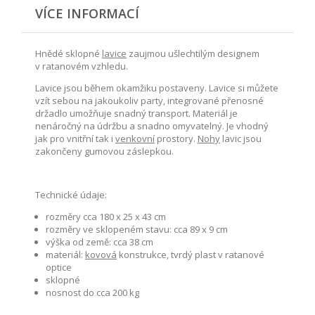
VÍCE INFORMACÍ
Hnědé sklopné
lavice
zaujmou ušlechtilým designem
v ratanovém vzhledu.
Lavice jsou během okamžiku postaveny. Lavice si můžete
vzít sebou na jakoukoliv party, integrované přenosné
držadlo umožňuje snadný transport. Materiál je
nenáročný na údržbu a snadno omyvatelný. Je vhodný
jak pro vnitřní tak i
venkovní
prostory.
Nohy
lavic jsou
zakončeny gumovou záslepkou.
Technické údaje:
rozměry cca 180 x 25 x 43 cm
rozměry ve sklopeném stavu: cca 89 x 9 cm
výška od země: cca 38 cm
materiál:
kovová
konstrukce, tvrdý plast v ratanové
optice
sklopné
nosnost do cca 200 kg