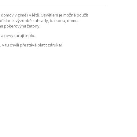
domov v zimě i v létě. Osvětlení je možné použít
 například k výzdobě zahrady, balkonu, domu,
imi pokerovými žetony.
a nevyzařují teplo.
 tu chvíli přestává platit záruka!