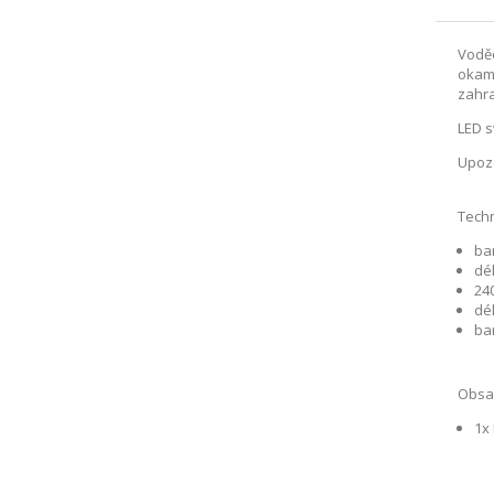
Vodě
okamž
zahra
LED s
Upozo
Techn
ba
dé
24
dé
ba
Obsah
1x 