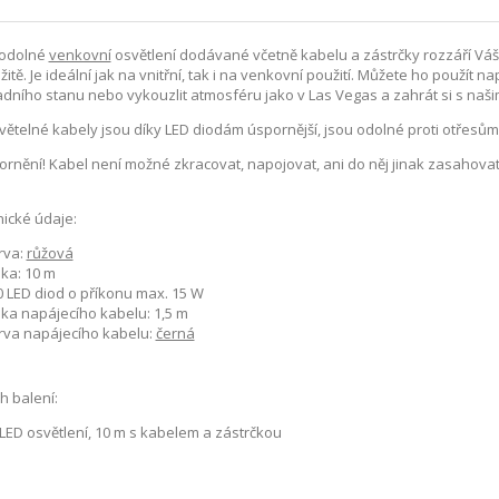
odolné
venkovní
osvětlení dodávané včetně kabelu a zástrčky rozzáří Váš 
itě. Je ideální jak na vnitřní, tak i na venkovní použití. Můžete ho použít
dního stanu nebo vykouzlit atmosféru jako v Las Vegas a zahrát si s naš
větelné kabely jsou díky LED diodám úspornější, jsou odolné proti otřesům 
rnění! Kabel není možné zkracovat, napojovat, ani do něj jinak zasahovat, v
ické údaje:
rva:
růžová
lka: 10 m
0 LED diod o příkonu max. 15 W
lka napájecího kabelu: 1,5 m
rva napájecího kabelu:
černá
 balení:
LED osvětlení, 10 m s kabelem a zástrčkou