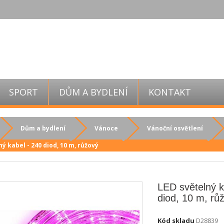
SPORT
DŮM A BYDLENÍ
KONTAKT
Dům a bydlení
Vánoce
Vánoční osvětlení
ný kabel - 240 diod, 10 m, růžový
LED světelný k
diod, 10 m, rů
Kód skladu
D28839