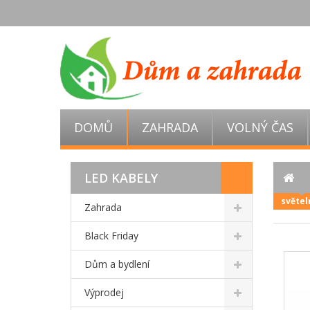
DOMŮ
ZAHRADA
VOLNÝ ČAS
LED KABELY
světel
Zahrada
Black Friday
Dům a bydlení
Výprodej