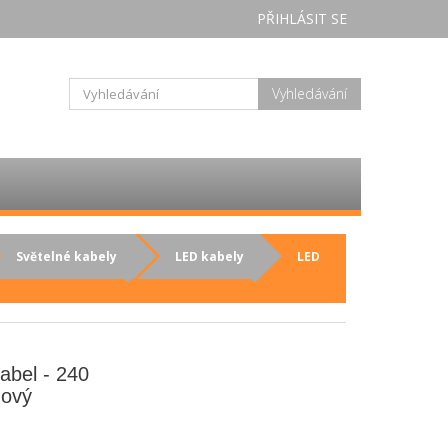
PŘIHLÁSIT SE
Vyhledávání
Světelné kabely
LED kabely
LED
abel - 240
žový