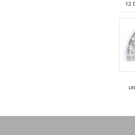
12 
LE