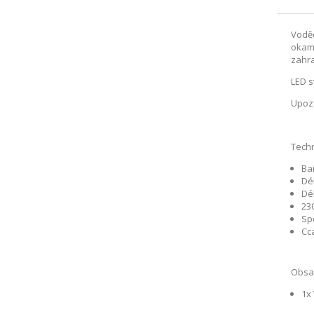
Vodě
okamž
zahra
LED s
Upozo
Techn
Bar
Dé
Dé
23
Sp
Cca
Obsah
1x 