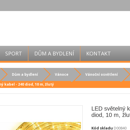
SPORT
DŮM A BYDLENÍ
KONTAKT
Dům a bydlení
Vánoce
Vánoční osvětlení
ý kabel - 240 diod, 10 m, žlutý
LED světelný k
diod, 10 m, žlu
Kód skladu
D00840