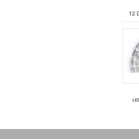
12 
LE