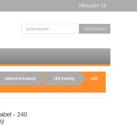
PŘIHLÁSIT SE
Vyhledávání
Světelné kabely
LED kabely
LED
abel - 240
tý