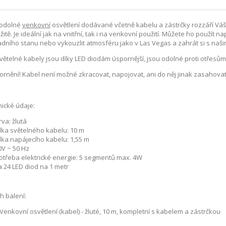
odolné
venkovní
osvětlení dodávané včetně kabelu a zástrčky rozzáří Váš 
itě. Je ideální jak na vnitřní, tak i na venkovní použití. Můžete ho použít
dního stanu nebo vykouzlit atmosféru jako v Las Vegas a zahrát si s naš
větelné kabely jsou díky LED diodám úspornější, jsou odolné proti otřesům 
rnění! Kabel není možné zkracovat, napojovat, ani do něj jinak zasahovat, v
ické údaje:
va: žlutá
lka světelného kabelu: 10 m
lka napájecího kabelu: 1,55 m
0V ~ 50 Hz
otřeba elektrické energie: 5 segmentů max. 4W
 24 LED diod na 1 metr
 balení:
Venkovní osvětlení (kabel) - žluté, 10 m, kompletní s kabelem a zástrčkou