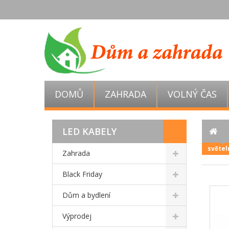
DOMŮ
ZAHRADA
VOLNÝ ČAS
LED KABELY
světeln
Zahrada
Black Friday
Dům a bydlení
Výprodej