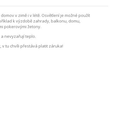
domov v zimě i v létě. Osvětlení je možné použít
 například k výzdobě zahrady, balkonu, domu,
imi pokerovými žetony.
a nevyzařují teplo.
 tu chvíli přestává platit záruka!