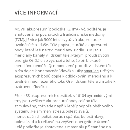
VÍCE INFORMACÍ
MOVIT akupresurní podložka »ZHIYA« vč. polštáře, je
zhotovená na poznatcích z tradiční čínské medicíny
(TCM). Již více jak 5000 let se využívá akupresura k
uvolnění těla i duše. TCM popisuje určité akupresurní
body
, které leží na tzv. meridiány. Podle TCM jsou
meridiány kanály v lidském těle, kterými proudí životní
energie Qi. Dále se vychází z toho, že při blokádě
meridiánu nemůže Qi neomezeně proudit v lidském těle
a tím dojde k onemocnění člověka. Díky
stimulaci
určitých
akupresurních bodů dojde k odblokování meridiánu a k
uvolnění neomezeného toku Qi v lidském těle a tím také k
uzdravení člověka.
Přes 488 akupresurních destiček s 16104 pyramidovými
trny jsou veškeré akupresurní body celého těla
stimulovány, což vede např. k lepší podpoře oběhového
systému, ke zmírnění stresu, bolesti svalů,
menstruačních potíží, poruch spánku, bolestí hlavy,
bolestí zad a k celkovému zvýšení energetické úrovně.
Celá podložka je zhotovena z materiálu příjemného na