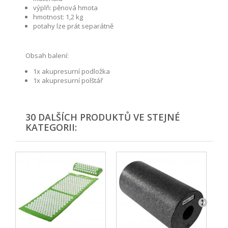
výplň: pěnová hmota
hmotnost: 1,2 kg
potahy lze prát separátně
Obsah balení:
1x akupresurní podložka
1x akupresurní polštář
30 DALŠÍCH PRODUKTŮ VE STEJNÉ
KATEGORII: