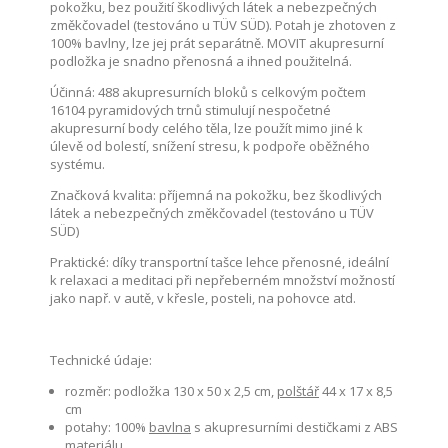
pokožku, bez použití škodlivých látek a nebezpečných
změkčovadel (testováno u TÜV SÜD). Potah je zhotoven z
100% bavlny, lze jej prát separátně. MOVIT akupresurní
podložka je snadno přenosná a ihned použitelná.
Účinná: 488 akupresurních bloků s celkovým počtem
16104 pyramidových trnů stimulují nespočetné
akupresurní body celého těla, lze použít mimo jiné k
úlevě od bolestí, snížení stresu, k podpoře oběžného
systému.
Značková kvalita: příjemná na pokožku, bez škodlivých
látek a nebezpečných změkčovadel (testováno u TÜV
SÜD)
Praktické: díky transportní tašce lehce přenosné, ideální
k relaxaci a meditaci při nepřeberném množství možností
jako např. v autě, v křesle, posteli, na pohovce atd.
Technické údaje:
rozměr: podložka 130 x 50 x 2,5 cm,
polštář
44 x 17 x 8,5
cm
potahy: 100%
bavlna
s akupresurními destičkami z ABS
materiálu