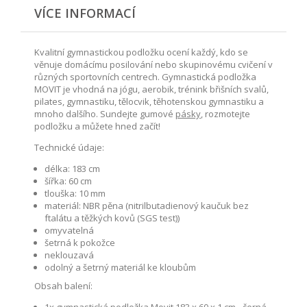
VÍCE INFORMACÍ
Kvalitní gymnastickou podložku ocení každý, kdo se
věnuje domácímu posilování nebo skupinovému cvičení v
různých sportovních centrech. Gymnastická podložka
MOVIT je vhodná na jógu, aerobik, trénink břišních svalů,
pilates, gymnastiku, tělocvik, těhotenskou gymnastiku a
mnoho dalšího. Sundejte gumové
pásky
, rozmotejte
podložku a můžete hned začít!
Technické údaje:
délka: 183 cm
šířka: 60 cm
tlouška: 10 mm
materiál: NBR pěna (nitrilbutadienový kaučuk bez
ftalátu a těžkých kovů (SGS test))
omyvatelná
šetrná k pokožce
neklouzavá
odolný a šetrný materiál ke kloubům
Obsah balení: