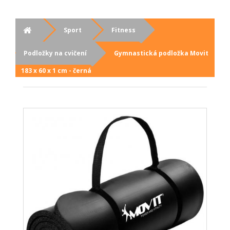
Sport
Fitness
Podložky na cvičení
Gymnastická podložka Movit
183 x 60 x 1 cm - černá