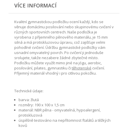
VÍCE INFORMACÍ
Kvalitní gymnastickou podložku ocení každý, kdo se
věnuje domácímu posilování nebo skupinovému cvičení v
různých sportovních centrech. Naše podložka je
vyrobena z příjemného pěnového materiálu, je 15 mm
silná a má protiskluzovou úpravu, což zajišťuje velmi
pohodlné cvičení. Údržbu gymnastické podložky vám
usnadní omyvatelný povrch. Po cvičení ji jednoduše
srolujete, takže nezabere žádné zbytečné místo.
Podložku můžete využít mimo jiné na jógu, aerobic,
posilování, pilates, gymnastiku či
těhotenské
cvičení.
Příjemný materiál vhodný i pro citlivou pokožku.
Technické údaje:
barva: žlutá
rozměry: 190 x 100 x 1,5 cm
materiál: NBR pěna - omyvatelná, hypoalergení,
protiskluzová
úspěšně testováno na nepřítomnost ftalátů a těžkých
kovů