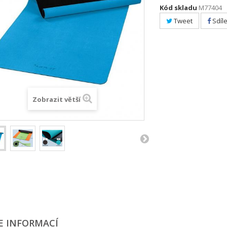
Kód skladu
M77404
Tweet
Sdíle
Zobrazit větší
E INFORMACÍ