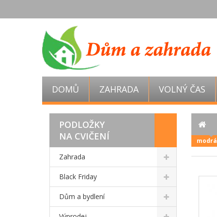
DOMŮ
ZAHRADA
VOLNÝ ČAS
PODLOŽKY
NA CVIČENÍ
modrá
Zahrada
Black Friday
Dům a bydlení
Výprodej