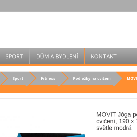
SPORT
DŮM A BYDLENÍ
KONTAKT
Sport
Fitness
Podložky na cvičení
MOVIT
MOVIT Jóga p
cvičení, 190 x
světle modrá