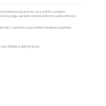
í protiskluzový povrch, lze ji rychle a snadno
ná na jógu, aerobik, trénink břišních svalů vstřícný k
ké liší v závislosti na použitém hardwaru počítače.
, bez ftalátů a těžkých kovů