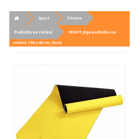
Sport
Fitness
Podložky na cvičení
MOVIT Jóga podložka na
cvičení, 190 x 60 cm, žlutá