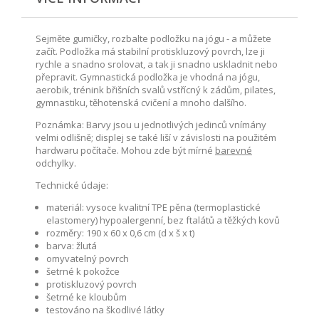
Sejměte gumičky, rozbalte podložku na jógu - a můžete
začít. Podložka má stabilní protiskluzový povrch, lze ji
rychle a snadno srolovat, a tak ji snadno uskladnit nebo
přepravit. Gymnastická podložka je vhodná na jógu,
aerobik, trénink břišních svalů vstřícný k zádům, pilates,
gymnastiku, těhotenská cvičení a mnoho dalšího.
Poznámka: Barvy jsou u jednotlivých jedinců vnímány
velmi odlišně; displej se také liší v závislosti na použitém
hardwaru počítače. Mohou zde být mírné
barevné
odchylky.
Technické údaje:
materiál: vysoce kvalitní TPE pěna (termoplastické
elastomery) hypoalergenní, bez ftalátů a těžkých kovů
rozměry: 190 x 60 x 0,6 cm (d x š x t)
barva: žlutá
omyvatelný povrch
šetrné k pokožce
protiskluzový povrch
šetrné ke kloubům
testováno na škodlivé látky