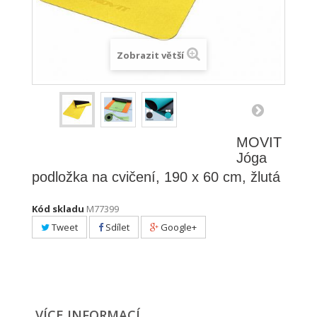
Zobrazit větší
MOVIT
Jóga
podložka na cvičení, 190 x 60 cm, žlutá
Kód skladu
M77399
Tweet
Sdílet
Google+
VÍCE INFORMACÍ