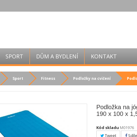
SPORT
DŮM A BYDLENÍ
KONTAKT
Sport
Fitness
Podložky na cvičení
Podlo
Podložka na j
190 x 100 x 1
Kód skladu
M01976
Tweet
Sdíle