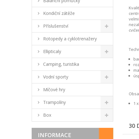
Balanční pomůcky
Kvali
Kondiční zátěže
centr
velmi
nezab
Příslušenství
cviče
Rotopedy a cyklotrenažery
Techn
Ellipticaly
ba
Camping, turistika
roz
ma
ús
Vodní sporty
Míčové hry
Obsah
Trampolíny
1 
Box
30 
INFORMACE