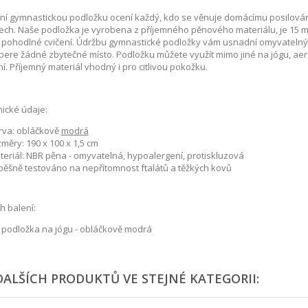
tní gymnastickou podložku ocení každý, kdo se věnuje domácímu posilová
ech. Naše podložka je vyrobena z příjemného pěnového materiálu, je 15 mm
 pohodlné cvičení. Údržbu gymnastické podložky vám usnadní omyvatelný po
ere žádné zbytečné místo. Podložku můžete využít mimo jiné na jógu, aerob
ní. Příjemný materiál vhodný i pro citlivou pokožku.
ické údaje:
rva: obláčkově
modrá
měry: 190 x 100 x 1,5 cm
teriál: NBR pěna - omyvatelná, hypoalergení, protiskluzová
pěšně testováno na nepřítomnost ftalátů a těžkých kovů
 balení:
x podložka na jógu - obláčkově modrá
DALŠÍCH PRODUKTŮ VE STEJNÉ KATEGORII: