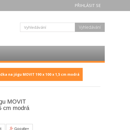
PŘIHLÁSIT SE
Vyhledávání
žka na jógu MOVIT 190 x 100 x 1,5 cm modrá
ógu MOVIT
,5 cm modrá
t
Google+