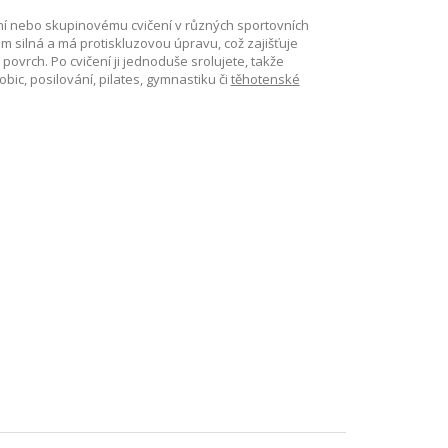
ní nebo skupinovému cvičení v různých sportovních
 silná a má protiskluzovou úpravu, což zajišťuje
vrch. Po cvičení ji jednoduše srolujete, takže
ic, posilování, pilates, gymnastiku či
těhotenské