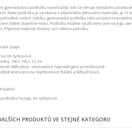
tní gymnastickou podložku ocení každý, kdo se věnuje domácímu posilová
ech. Naše podložka je vyrobena z příjemného pěnového materiálu, je 15 mm
 pohodlné cvičení. Údržbu gymnastické podložky vám usnadní omyvatelný po
ere žádné zbytečné místo. Podložku můžete využít mimo jiné na jógu, aerob
ní. Příjemný materiál vhodný i pro citlivou pokožku.
ické údaje:
va: tm. tyrkysová
měry: 190 x 100 x 1,5 cm
teriál: NBR pěna - omyvatelná, hypoalergení, protiskluzová
pěšně testováno na nepřítomnost ftalátů a těžkých kovů
 balení:
 podložka na jógu, tm. tyrkysová
DALŠÍCH PRODUKTŮ VE STEJNÉ KATEGORII: