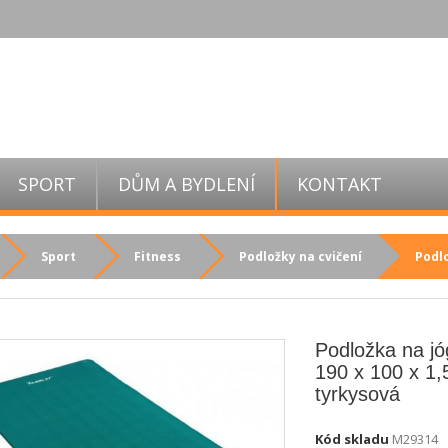
SPORT
DŮM A BYDLENÍ
KONTAKT
Sport
Fitness
Podložky na cvičení
Podlo
Podložka na j
190 x 100 x 1,
tyrkysová
Kód skladu
M29314