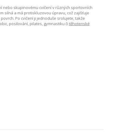
ní nebo skupinovému cvičení v různých sportovních
 silná a má protiskluzovou úpravu, což zajišťuje
vrch. Po cvičení ji jednoduše srolujete, takže
ic, posilování, pilates, gymnastiku či
těhotenské