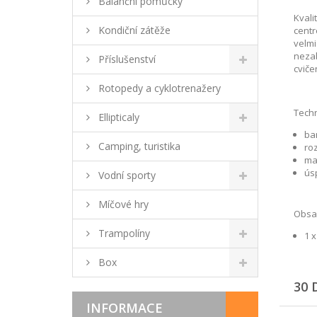
Balanční pomůcky
Kvali
Kondiční zátěže
centr
velmi
nezab
Příslušenství
cviče
Rotopedy a cyklotrenažery
Techn
Ellipticaly
bar
Camping, turistika
roz
ma
ús
Vodní sporty
Míčové hry
Obsah
Trampolíny
1 x
Box
30 
INFORMACE