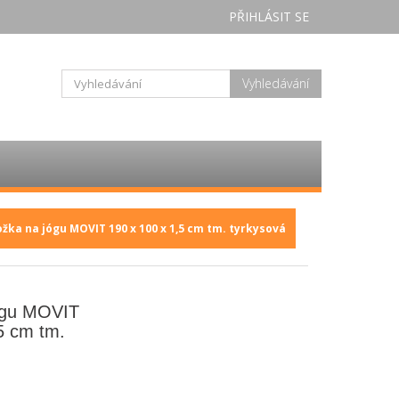
PŘIHLÁSIT SE
Vyhledávání
žka na jógu MOVIT 190 x 100 x 1,5 cm tm. tyrkysová
ógu MOVIT
5 cm tm.