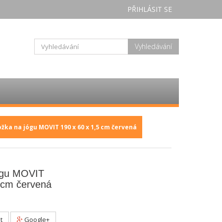
PŘIHLÁSIT SE
Vyhledávání
žka na jógu MOVIT 190 x 60 x 1,5 cm červená
ógu MOVIT
 cm červená
t
Google+