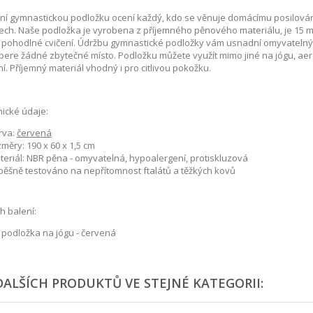
tní gymnastickou podložku ocení každý, kdo se věnuje domácímu posilová
ech. Naše podložka je vyrobena z příjemného pěnového materiálu, je 15 mm
 pohodlné cvičení. Údržbu gymnastické podložky vám usnadní omyvatelný po
ere žádné zbytečné místo. Podložku můžete využít mimo jiné na jógu, aerob
ní. Příjemný materiál vhodný i pro citlivou pokožku.
ické údaje:
rva:
červená
měry: 190 x 60 x 1,5 cm
teriál: NBR pěna - omyvatelná, hypoalergení, protiskluzová
pěšně testováno na nepřítomnost ftalátů a těžkých kovů
 balení:
 podložka na jógu - červená
DALŠÍCH PRODUKTŮ VE STEJNÉ KATEGORII: