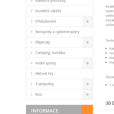
Balanční pomůcky
Kvali
Kondiční zátěže
centr
velmi
nezab
Příslušenství
cviče
Rotopedy a cyklotrenažery
Techn
Ellipticaly
ba
Camping, turistika
roz
ma
ús
Vodní sporty
Míčové hry
Obsah
Trampolíny
1 x
Box
30 
INFORMACE