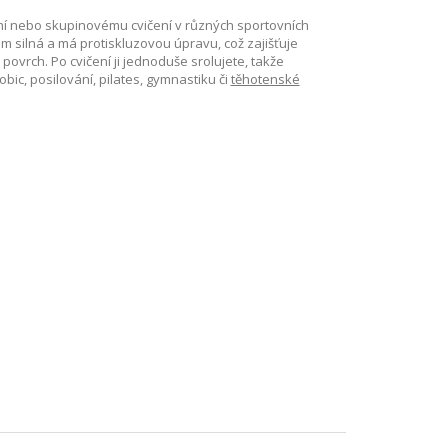
ní nebo skupinovému cvičení v různých sportovních
 silná a má protiskluzovou úpravu, což zajišťuje
vrch. Po cvičení ji jednoduše srolujete, takže
ic, posilování, pilates, gymnastiku či
těhotenské