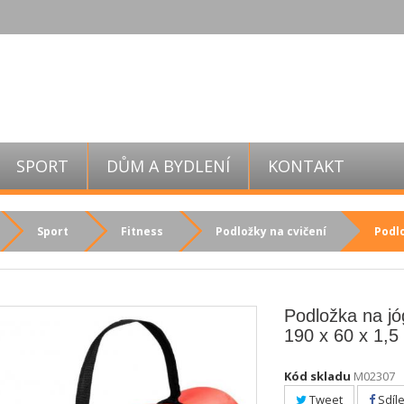
SPORT
DŮM A BYDLENÍ
KONTAKT
Sport
Fitness
Podložky na cvičení
Podlo
Podložka na j
190 x 60 x 1,5
Kód skladu
M02307
Tweet
Sdíle