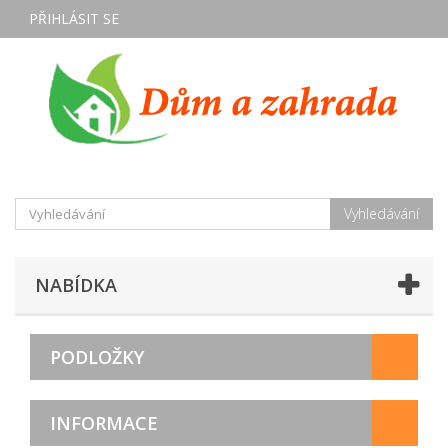
PŘIHLÁSIT SE
Vyhledávání
NABÍDKA
PODLOŽKY
INFORMACE