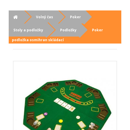
Volný čas
Poker
Stoly a podložky
Podložky
Poker
podložka osmihran skládací