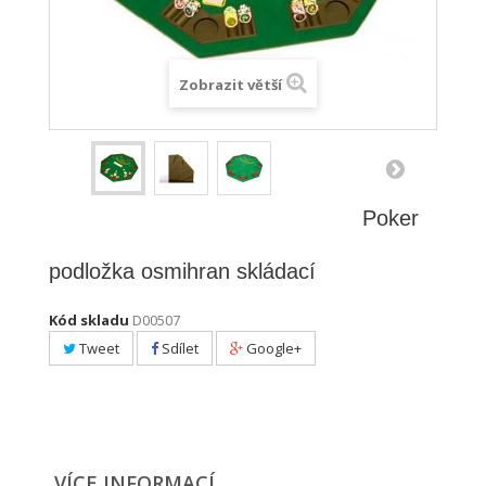
Zobrazit větší
Poker
podložka osmihran skládací
Kód skladu
D00507
Tweet
Sdílet
Google+
VÍCE INFORMACÍ