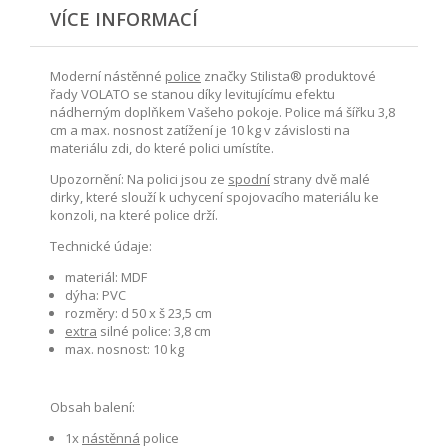
VÍCE INFORMACÍ
Moderní nástěnné
police
značky Stilista® produktové
řady VOLATO se stanou díky levitujícímu efektu
nádherným doplňkem Vašeho pokoje. Police má šířku 3,8
cm a max. nosnost zatížení je 10 kg v závislosti na
materiálu zdi, do které polici umístíte.
Upozornění: Na polici jsou ze
spodní
strany dvě malé
dirky, které slouží k uchycení spojovacího materiálu ke
konzoli, na které police drží.
Technické údaje:
materiál: MDF
dýha: PVC
rozměry: d 50 x š 23,5 cm
extra
silné police: 3,8 cm
max. nosnost: 10 kg
Obsah balení:
1x
nástěnná
police