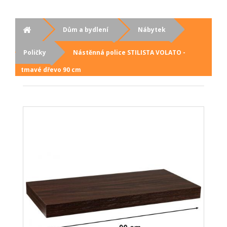
Dům a bydlení
Nábytek
Poličky
Nástěnná police STILISTA VOLATO -
tmavé dřevo 90 cm