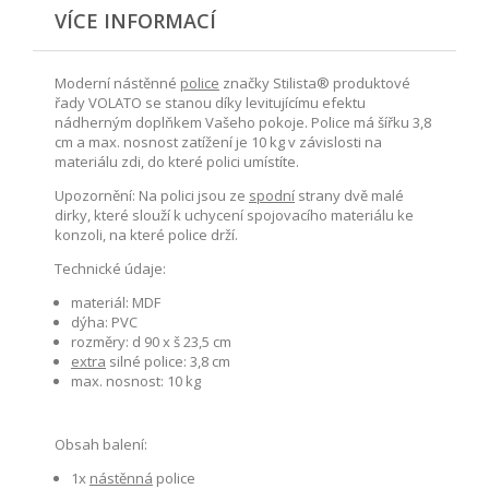
VÍCE INFORMACÍ
Moderní nástěnné
police
značky Stilista® produktové
řady VOLATO se stanou díky levitujícímu efektu
nádherným doplňkem Vašeho pokoje. Police má šířku 3,8
cm a max. nosnost zatížení je 10 kg v závislosti na
materiálu zdi, do které polici umístíte.
Upozornění: Na polici jsou ze
spodní
strany dvě malé
dirky, které slouží k uchycení spojovacího materiálu ke
konzoli, na které police drží.
Technické údaje:
materiál: MDF
dýha: PVC
rozměry: d 90 x š 23,5 cm
extra
silné police: 3,8 cm
max. nosnost: 10 kg
Obsah balení:
1x
nástěnná
police