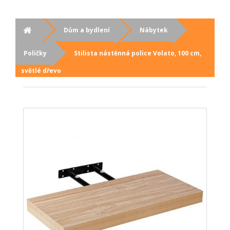
Dům a bydlení
Nábytek
Poličky
Stilista nástěnná police Volato, 100 cm,
světlé dřevo