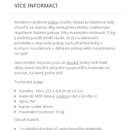
VÍCE INFORMACÍ
Moderní nástěnné
police
značky Stilista produktové řady
VOLATO se stanou díky levitujícímu efektu nádherným
doplňkem Vašeho pokoje. Díky maximální nostnosti 15 kg
ji můžete použít téměř všude. Ať již na dekorační
předměty v obývacím pokoji, na kuchařské knihy v
kuchyni, na učebnice v dětském pokoji nebo na potraviny
ve spíži.
Upozornění: Na polici jsou ze
spodní
strany dvě malé
dirky, které slouží k uchycení spojovacího materiálu ke
konzoli, na které police drží.
Technické údaje:
rozměry: 100 x 23,5 x 3,8 cm (d x š x v)
materiál: MDF deska,
ocelový
rám v profilu U
dýha: PVC
barva: světlé dřevo
maximální nostnost: 15 kg
Obsah balení:
1 x
nástěnná
police vč. upevňovacího materiálu