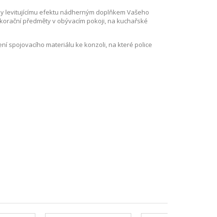
ky levitujícímu efektu nádherným doplňkem Vašeho
dekorační předměty v obývacím pokoji, na kuchařské
ení spojovacího materiálu ke konzoli, na které police