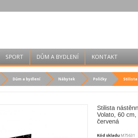
SPORT
DŮM A BYDLENÍ
KONTAKT
Dům a bydlení
Nábytek
Poličky
Stilist
Stilista nástěn
Volato, 60 cm, 
červená
Kód skladu
M75631