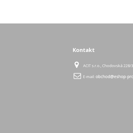
Kontakt
ACIT s.r.o., Chodovská 228/3
obchod@eshop-pro
E-mail: