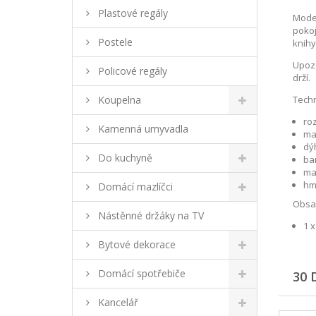
Plastové regály
Mode
pokoj
Postele
knihy
Upozo
Policové regály
drží.
Koupelna
Techn
roz
Kamenná umyvadla
ma
dý
Do kuchyně
ba
ma
hmo
Domácí mazlíčci
Obsah
Nástěnné držáky na TV
1 
Bytové dekorace
Domácí spotřebiče
30 
Kancelář