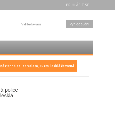
PŘIHLÁSIT SE
Vyhledávání
a nástěnná police Volato, 60 cm, lesklá červená
ná police
lesklá