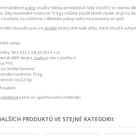
rní nástěnné
police
značky Stilista produktové řady VOLATO se stanou dí
e. Díky maximální nostnosti 15 kg ji můžete použít téměř všude. Ať již na 
 v kuchyni, na učebnice v dětském pokoji nebo na potraviny ve spíži.
rnění: Na polici jsou ze
spodní
strany dvě malé dirky, které slouží k uchyc
ické údaje:
měry: 60 x 23,5 x 3,8 cm (d x š x v)
teriál: MDF deska,
ocelový
rám v profilu U
ha: PVC
rva: lesklá červená
ximální nostnost: 15 kg
tnost: cca 2,5 kg
 balení:
x
nástěnná
police vč. upevňovacho materiálu
DALŠÍCH PRODUKTŮ VE STEJNÉ KATEGORII: