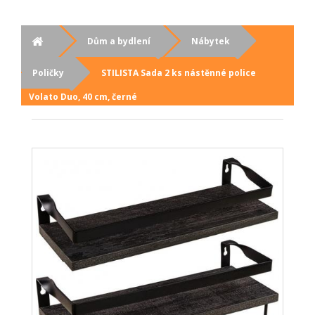
Dům a bydlení
Nábytek
Poličky
STILISTA Sada 2 ks nástěnné police
Volato Duo, 40 cm, černé