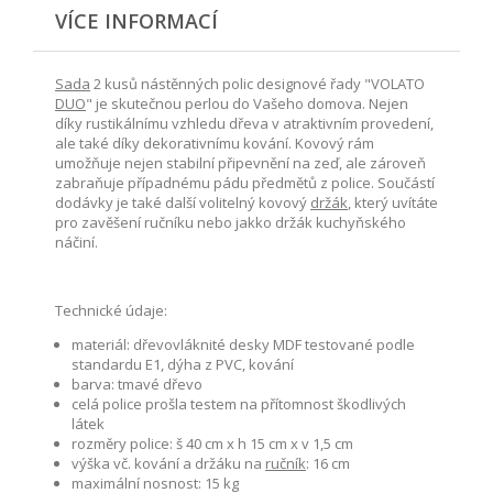
VÍCE INFORMACÍ
Sada
2 kusů nástěnných polic designové řady "VOLATO
DUO
" je skutečnou perlou do Vašeho domova. Nejen
díky rustikálnímu vzhledu dřeva v atraktivním provedení,
ale také díky dekorativnímu kování. Kovový rám
umožňuje nejen stabilní připevnění na zeď, ale zároveň
zabraňuje případnému pádu předmětů z police. Součástí
dodávky je také další volitelný kovový
držák
, který uvítáte
pro zavěšení ručníku nebo jakko držák kuchyňského
náčiní.
Technické údaje:
materiál: dřevovláknité desky MDF testované podle
standardu E1, dýha z PVC, kování
barva: tmavé dřevo
celá police prošla testem na přítomnost škodlivých
látek
rozměry police: š 40 cm x h 15 cm x v 1,5 cm
výška vč. kování a držáku na
ručník
: 16 cm
maximální nosnost: 15 kg