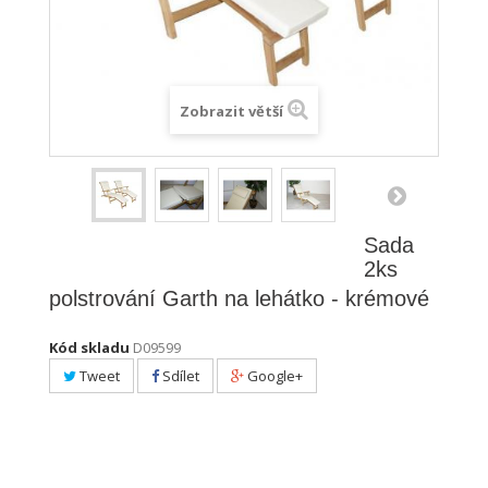
Zobrazit větší
Sada
2ks
polstrování Garth na lehátko - krémové
Kód skladu
D09599
Tweet
Sdílet
Google+