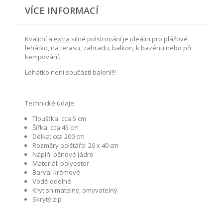
VÍCE INFORMACÍ
Kvalitní a
extra
silné polstrování je ideální pro plážové
lehátko
, na terasu, zahradu, balkon, k bazénu nebo při
kempování.
Lehátko není součástí balení!!!
Technické údaje:
Tloušťka: cca 5 cm
Šířka: cca 45 cm
Délka: cca 200 cm
Rozměry polštáře: 20 x 40 cm
Náplň: pěnové jádro
Materiál: polyester
Barva: krémové
Vodě-odolné
Kryt snímatelný, omyvatelný
Skrytý zip