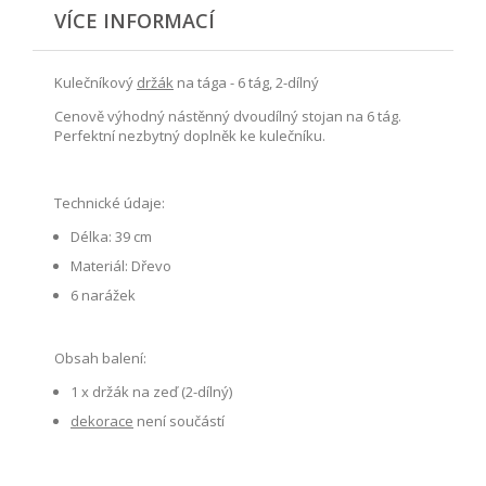
VÍCE INFORMACÍ
Kulečníkový
držák
na tága - 6 tág, 2-dílný
Cenově výhodný nástěnný dvoudílný stojan na 6 tág.
Perfektní nezbytný doplněk ke kulečníku.
Technické údaje:
Délka: 39 cm
Materiál: Dřevo
6 narážek
Obsah balení:
1 x držák na zeď (2-dílný)
dekorace
není součástí