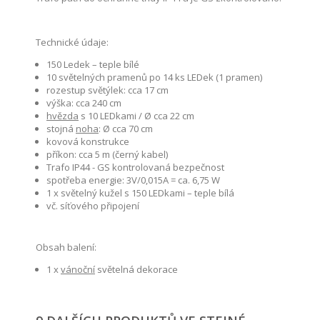
Technické údaje:
150 Ledek – teple bílé
10 světelných pramenů po 14 ks LEDek (1 pramen)
rozestup světýlek: cca 17 cm
výška: cca 240 cm
hvězda
s 10 LEDkami / Ø cca 22 cm
stojná
noha
: Ø cca 70 cm
kovová konstrukce
příkon: cca 5 m (černý kabel)
Trafo IP44 - GS kontrolovaná bezpečnost
spotřeba energie: 3V/0,015A = ca. 6,75 W
1 x světelný kužel s 150 LEDkami – teple bílá
vč. síťového připojení
Obsah balení:
1 x
vánoční
světelná dekorace