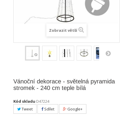
Zobrazit větší
Vánoční dekorace - světelná pyramida
stromek - 240 cm teple bílá
Kód skladu
D47224
Tweet
Sdílet
Google+