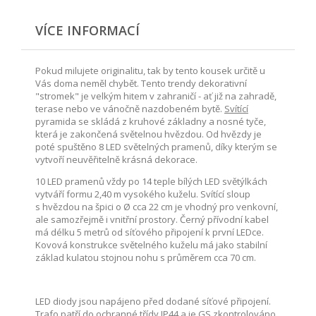
VÍCE INFORMACÍ
Pokud milujete originalitu, tak by tento kousek určitě u
Vás doma neměl chybět. Tento trendy dekorativní
"stromek" je velkým hitem v zahraničí - ať již na zahradě,
terase nebo ve vánočně nazdobeném bytě.
Svítící
pyramida se skládá z kruhové základny a nosné tyče,
která je zakončená světelnou hvězdou. Od hvězdy je
poté spuštěno 8 LED světelných pramenů, díky kterým se
vytvoří neuvěřitelně krásná dekorace.
10 LED pramenů vždy po 14 teple bílých LED světýlkách
vytváří formu 2,40 m vysokého kuželu. Svítící sloup
s hvězdou na špici o Ø cca 22 cm je vhodný pro venkovní,
ale samozřejmě i vnitřní prostory. Černý přívodní kabel
má délku 5 metrů od síťového připojení k první LEDce.
Kovová konstrukce světelného kuželu má jako stabilní
základ kulatou stojnou nohu s průměrem cca 70 cm.
LED diody jsou napájeno před dodané síťové připojení.
Trafo patří do ochranné třídy IP44 a je GS zkontrolováno.