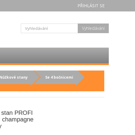
PŘIHLÁSIT SE
Vyhledávání
Nůžkové stany
Se 4 bočnicemi
y stan PROFI
m champagne
y