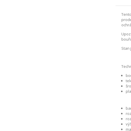
Tento
prode
ochrá
Upozo
bouřc
Stan 
Techn
bo
te
šr
pl
ba
roz
ro
vý
ma