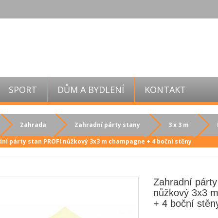
SPORT
DŮM A BYDLENÍ
KONTAKT
Zahrada
Zahradní párty stany
3 x 3 m
ní párty stan PROFI nůžkový 3x3 m champagne + 4 boční stěny
Zahradní párt
nůžkový 3x3 
+ 4 boční stěn