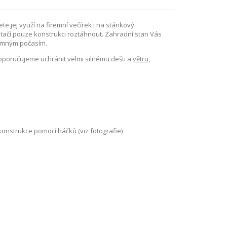
e jej využí na firemní večírek i na stánkový
stačí pouze konstrukci roztáhnout. Zahradní stan Vás
jemným počasím.
oporučujeme uchránit velmi silnému dešti a
větru
,
onstrukce pomocí háčků (viz fotografie)