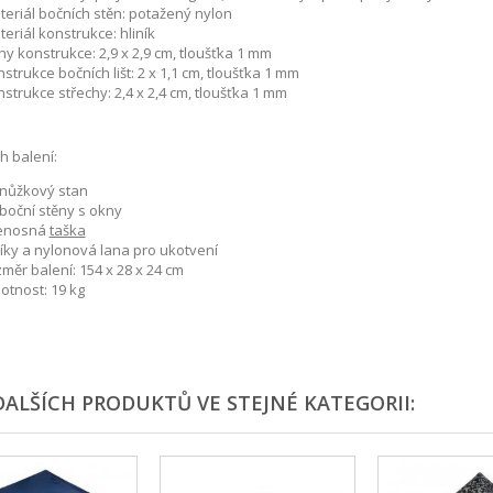
teriál bočních stěn: potažený nylon
eriál konstrukce: hliník
y konstrukce: 2,9 x 2,9 cm, tloušťka 1 mm
strukce bočních lišt: 2 x 1,1 cm, tloušťka 1 mm
strukce střechy: 2,4 x 2,4 cm, tloušťka 1 mm
 balení:
 nůžkový stan
boční stěny s okny
enosná
taška
líky a nylonová lana pro ukotvení
měr balení: 154 x 28 x 24 cm
otnost: 19 kg
DALŠÍCH PRODUKTŮ VE STEJNÉ KATEGORII: