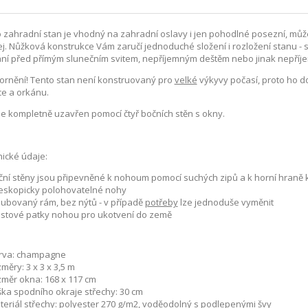
 zahradní stan je vhodný na zahradní oslavy i jen pohodlné posezní, můžet
j. Nůžková konstrukce Vám zaručí jednoduché složení i rozložení stanu - 
ní před přímým slunečním svitem, nepříjemným deštěm nebo jinak nepří
rnění! Tento stan není konstruovaný pro
velké
výkyvy počasí, proto ho d
e a orkánu.
je kompletně uzavřen pomocí čtyř bočních stěn s okny.
ické údaje:
ční stěny jsou připevněné k nohoum pomocí suchých zipů a k horní hraně k
leskopicky polohovatelné nohy
oubovaný rám, bez nýtů - v případě
potřeby
lze jednoduše vyměnit
astové patky nohou pro ukotvení do země
rva: champagne
měry: 3 x 3 x 3,5 m
změr okna: 168 x 117 cm
ška spodního okraje střechy: 30 cm
teriál střechy: polyester 270 g/m2, voděodolný s podlepenými švy