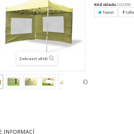
Kód skladu
D02498
Tweet
Sdíle
Zobrazit větší
E INFORMACÍ