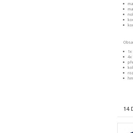
ma
mat
noh
kon
kon
Obsah
1x
4x 
př
ko
roz
hm
14 