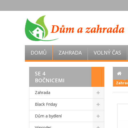
DOMŮ
ZAHRADA
VOLNÝ ČAS
SE 4
BOČNICEMI
Zahrad
Zahrada
Black Friday
Dům a bydlení
Výprodej