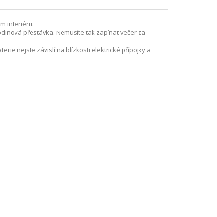
m interiéru.
 hodinová přestávka. Nemusíte tak zapínat večer za
aterie
nejste závislí na blízkosti elektrické přípojky a