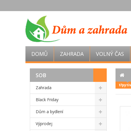
DOMŮ
ZAHRADA
VOLNÝ ČAS
SOB
třpyti
Zahrada
Black Friday
Dům a bydlení
Výprodej