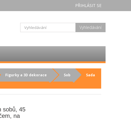
PŘIHLÁSIT SE
Vyhledávání
Figurky a 3D dekorace
Sob
Sada
h sobů, 45
čem, na