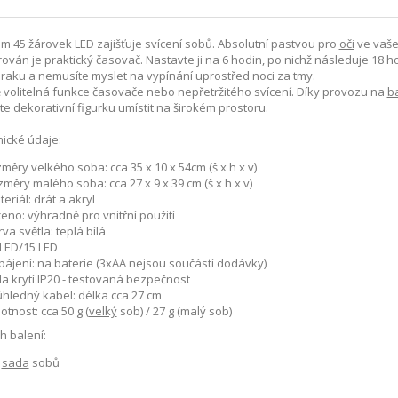
m 45 žárovek LED zajišťuje svícení sobů. Absolutní pastvou pro
oči
ve vaše
rován je praktický časovač. Nastavte ji na 6 hodin, po nichž následuje 18
aku a nemusíte myslet na vypínání uprostřed noci za tmy.
 volitelná funkce časovače nebo nepřetržitého svícení. Díky provozu na
b
e dekorativní figurku umístit na širokém prostoru.
ické údaje:
měry velkého soba: cca 35 x 10 x 54cm (š x h x v)
měry malého soba: cca 27 x 9 x 39 cm (š x h x v)
eriál: drát a akryl
eno: výhradně pro vnitřní použití
va světla: teplá bílá
 LED/15 LED
pájení: na baterie (3xAA nejsou součástí dodávky)
da krytí IP20 - testovaná bezpečnost
ůhledný kabel: délka cca 27 cm
tnost: cca 50 g (
velký
sob) / 27 g (malý sob)
 balení:
x
sada
sobů