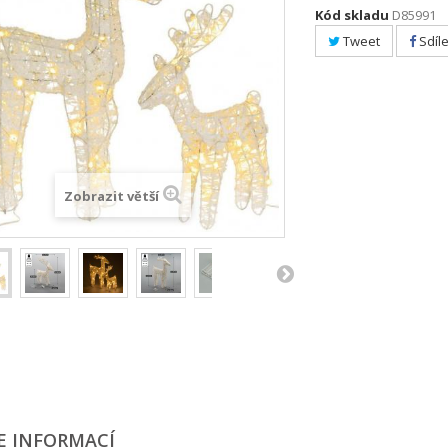
Kód skladu
D85991
Tweet
Sdíle
Zobrazit větší
E INFORMACÍ