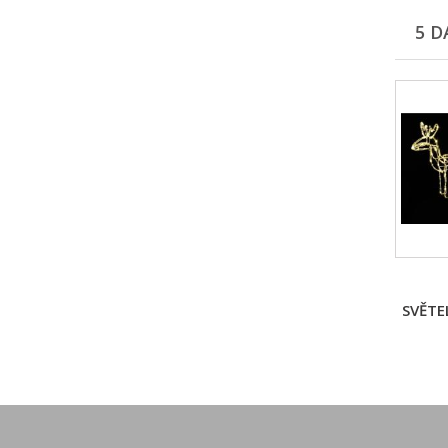
5 D
SVĚTE