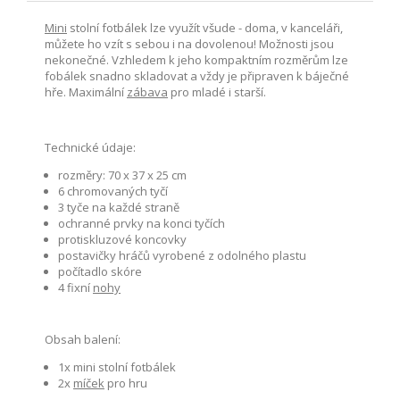
Mini
stolní fotbálek lze využít všude - doma, v kanceláři,
můžete ho vzít s sebou i na dovolenou! Možnosti jsou
nekonečné. Vzhledem k jeho kompaktním rozměrům lze
fobálek snadno skladovat a vždy je připraven k báječné
hře. Maximální
zábava
pro mladé i starší.
Technické údaje:
rozměry: 70 x 37 x 25 cm
6 chromovaných tyčí
3 tyče na každé straně
ochranné prvky na konci tyčích
protiskluzové koncovky
postavičky hráčů vyrobené z odolného plastu
počítadlo skóre
4 fixní
nohy
Obsah balení:
1x mini stolní fotbálek
2x
míček
pro hru