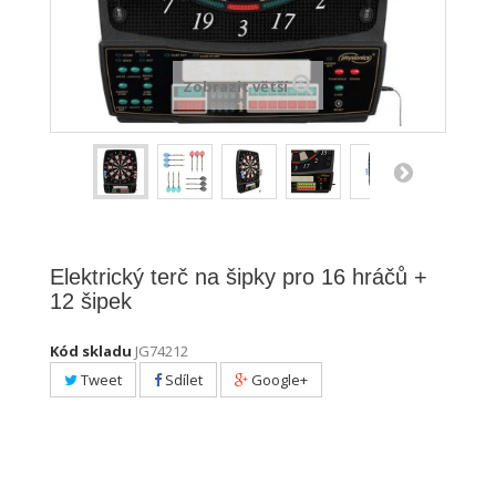
Zobrazit větší
Elektrický terč na šipky pro 16 hráčů +
12 šipek
Kód skladu
JG74212
Tweet
Sdílet
Google+