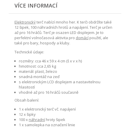
VÍCE INFORMACÍ
Elektronický
terč nabízí mnoho her. K terči obdržíte také
12 šipek, 100 náhradních hrotů a napájení. Terč je určen
až pro 16 hráčů. Terč je osazen LED displejem. Je to
perfektní volnočasová aktivita pro
domácí
použití, ale
také pro bary, hospody a kluby.
Technické údaje:
rozměry: cca 46 x 59 x 4 cm (š x v x h)
hmotnost: cca 2,65 kg
materiál: plast, železo
snadná montáž na zeď
s elektronickým LCD displejem a nastavitelnou
hlasitostí
vhodné až pro 16 hráčů současně
Obsah balení:
1 x elektronický terč vč. napájení
12 x šipky
100 x
náhradní
hroty šipek
1 x samolepka na označení linie