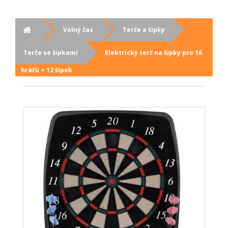
Volný čas
Terče a šipky
Terče se šipkami
Elektrický terč na šipky pro 16
hráčů + 12 šipek