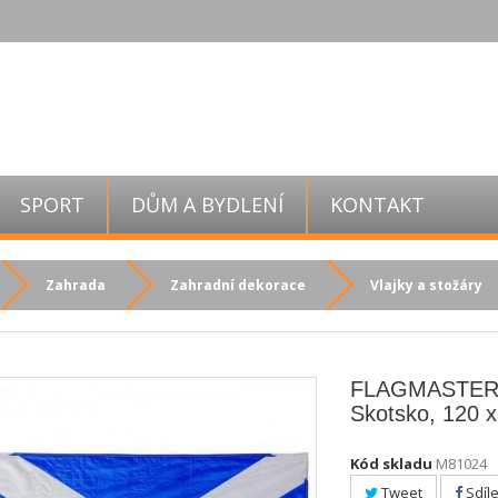
SPORT
DŮM A BYDLENÍ
KONTAKT
Zahrada
Zahradní dekorace
Vlajky a stožáry
FLAGMASTER 
Skotsko, 120 
Kód skladu
M81024
Tweet
Sdíle