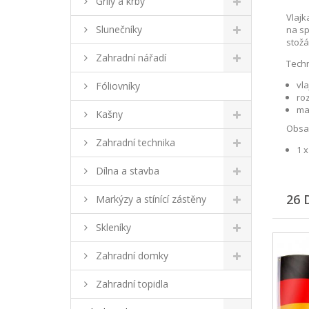
Grily a krby
Vlajk
Slunečníky
na sp
stožá
Zahradní nářadí
Techn
vla
Fóliovníky
roz
mat
Kašny
Obsah
Zahradní technika
1 x
Dílna a stavba
26 
Markýzy a stínící zástěny
Skleníky
Zahradní domky
Zahradní topidla