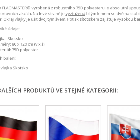
a FLAGMASTER® vyrobená z robustního 75D polyesteru je absolutní upoutá
ortovních akcích. Na levé straně je
vyztužená
bílým lemem se dvěma stabil
r. Okraj vlajky je ušit dvojitým švem.
Potisk
sítotiskem zajišťuje vysokou bar
iké údaje:
jka: Skotsko
měry: 80 x 120 cm (v x š)
eriál: 75D polyester
 balení:
 vlajka Skotsko
DALŠÍCH PRODUKTŮ VE STEJNÉ KATEGORII: