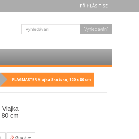
PŘIHLÁSIT SE
Vyhledávání
FLAGMASTER Vlajka Skotsko, 120 x 80 cm
Vlajka
x 80 cm
t
Google+