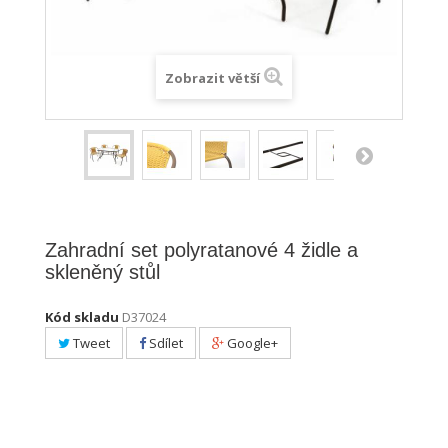
Zobrazit větší
Zahradní set polyratanové 4 židle a
skleněný stůl
Kód skladu
D37024
Tweet
Sdílet
Google+