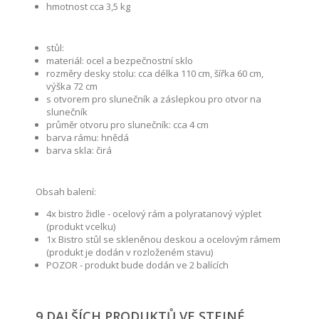
hmotnost cca 3,5 kg
stůl:
materiál: ocel a bezpečnostní sklo
rozměry desky stolu: cca délka 110 cm, šířka 60 cm,
výška 72 cm
s otvorem pro slunečník a záslepkou pro otvor na
slunečník
průměr otvoru pro slunečník: cca 4 cm
barva rámu: hnědá
barva skla: čirá
Obsah balení:
4x bistro židle - ocelový rám a polyratanový výplet
(produkt vcelku)
1x Bistro stůl se skleněnou deskou a ocelovým rámem
(produkt je dodán v rozloženém stavu)
POZOR - produkt bude dodán ve 2 balících
9 DALŠÍCH PRODUKTŮ VE STEJNÉ