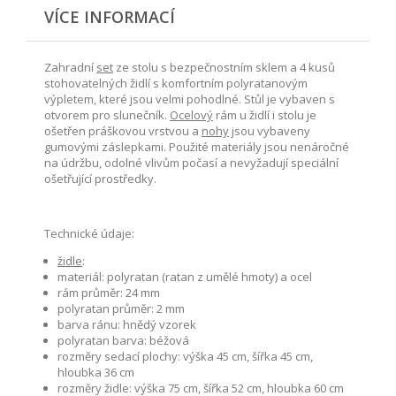
VÍCE INFORMACÍ
Zahradní
set
ze stolu s bezpečnostním sklem a 4 kusů
stohovatelných židlí s komfortním polyratanovým
výpletem, které jsou velmi pohodlné. Stůl je vybaven s
otvorem pro slunečník.
Ocelový
rám u židlí i stolu je
ošetřen práškovou vrstvou a
nohy
jsou vybaveny
gumovými záslepkami. Použité materiály jsou nenáročné
na údržbu, odolné vlivům počasí a nevyžadují speciální
ošetřující prostředky.
Technické údaje:
židle
:
materiál: polyratan (ratan z umělé hmoty) a ocel
rám průměr: 24 mm
polyratan průměr: 2 mm
barva ránu: hnědý vzorek
polyratan barva: béžová
rozměry sedací plochy: výška 45 cm, šířka 45 cm,
hloubka 36 cm
rozměry židle: výška 75 cm, šířka 52 cm, hloubka 60 cm