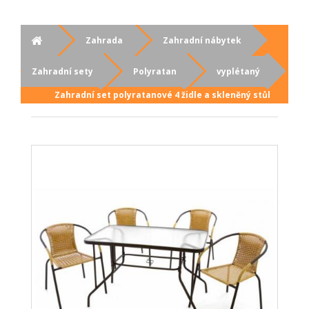
Zahrada
Zahradní nábytek
Zahradní sety
Polyratan
vyplétaný
Zahradní set polyratanové 4 židle a skleněný stůl